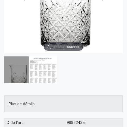
Agrandir en touchant
Plus de détails
Caractéristique
Valeur
ID de l’art.
99922435