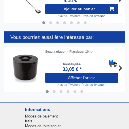
4,14 € *
Ajouter au panier
*
avec TVA
hors
Frais de livraison
Vous pourriez aussi être intéressé par:
Seau a glacon - Plastique, 10 ltr
RRP 41,31 €
33,05 € *
Afficher l’article
*
avec TVA
hors
Frais de livraison
Informations
Modes de paiement
frais
Modes de livraison et