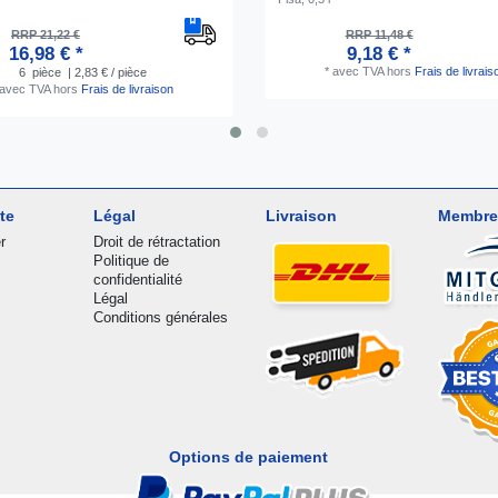
RRP 21,22 €
RRP 11,48 €
16,98 € *
9,18 € *
*
avec TVA
hors
Frais de livrais
6
pièce
| 2,83 € / pièce
avec TVA
hors
Frais de livraison
te
Légal
Livraison
Membre
r
Droit de rétractation
Politique de
confidentialité
Légal
Conditions générales
Options de paiement