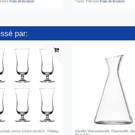
A
hors
Frais de livraison
*
avec TVA
hors
Frais de livraison
essé par:
ocktail, verres à boire set de 6 - Holiday,
Karaffe, Wasserkaraffe, Glaskaraffe, Wei
Pisa, 0,5 l