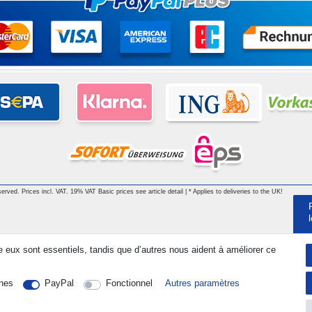
served. Prices incl. VAT. 19% VAT Basic prices see article detail | * Applies to deliveries to the UK!
e eux sont essentiels, tandis que d’autres nous aident à améliorer ce
nes
PayPal
Fonctionnel
Autres paramètres