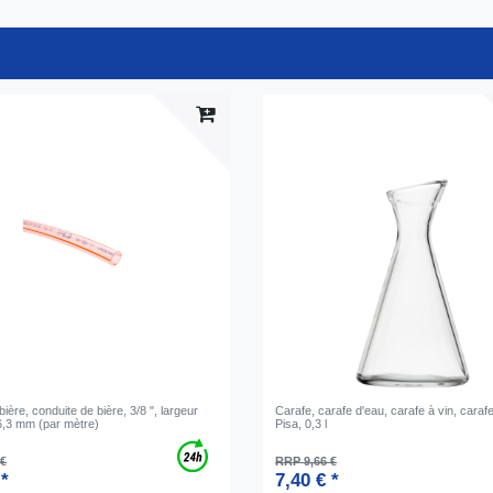
ière, conduite de bière, 3/8 ", largeur
Carafe, carafe d'eau, carafe à vin, carafe
6,3 mm (par mètre)
Pisa, 0,3 l
 €
RRP 9,66 €
 *
7,40 € *