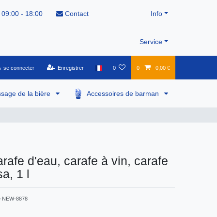
 09:00 - 18:00
Contact
Info
Service
se connecter
Enregistrer
0
0
0,00 €
ssage de la bière
Accessoires de barman
rafe d'eau, carafe à vin, carafe
sa, 1 l
e
NEW-8878