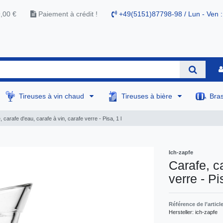
9,00 €
Paiement à crédit !
+49(5151)87798-98 / Lun - Ven :
Tireuses à vin chaud
Tireuses à bière
Bra
, carafe d'eau, carafe à vin, carafe verre - Pisa, 1 l
Ich-zapfe
Carafe, ca
verre - Pi
Référence de l’articl
Hersteller:
ich-zapfe