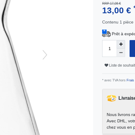
RRP 17,08 €
13,00 €
Contenu
1
pièce
Prêt à expéd
Liste de souhai
* avec TVA hors
Frais 
Livrais
Nous livrons r
Avec DHL, votr
chez vous en 