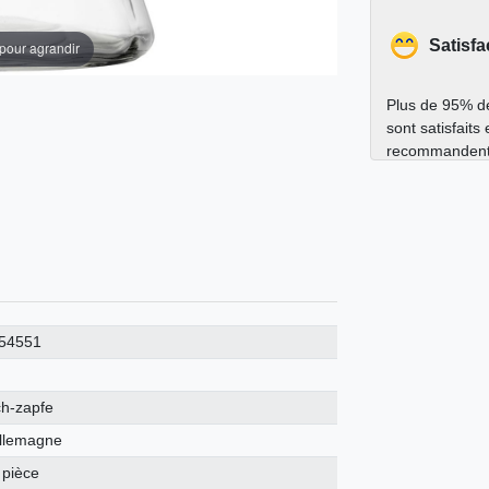
Satisfa
 pour agrandir
Plus de 95% de
sont satisfaits
recommandent
54551
ch-zapfe
llemagne
 pièce