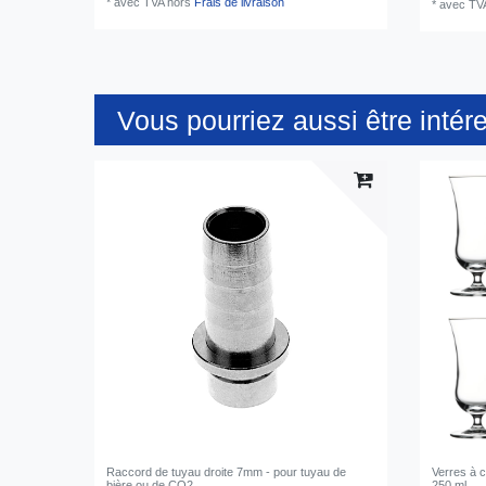
*
avec TVA
hors
Frais de livraison
*
avec TV
Vous pourriez aussi être intér
Raccord de tuyau droite 7mm - pour tuyau de
Verres à c
bière ou de CO2
250 ml