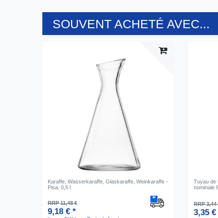
SOUVENT ACHETÉ AVEC...
Karaffe, Wasserkaraffe, Glaskaraffe, Weinkaraffe -
Tuyau de b
Pisa, 0,5 l
nominale 
RRP 11,48 €
RRP 3,44
9,18 € *
3,35 €