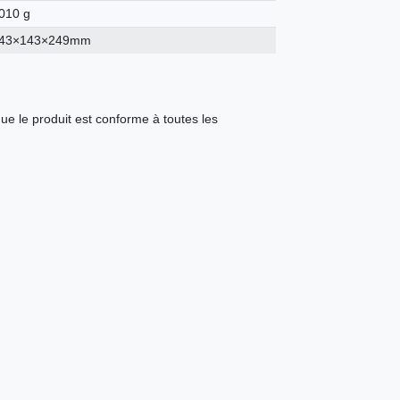
010 g
43×143×249mm
ue le produit est conforme à toutes les