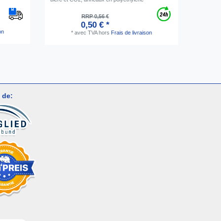
456ml
RRP 0,56 €
0,50 € *
on
*
avec TVA
hors
Frais de livraison
 de: