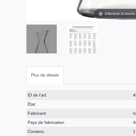
Déplacer la souris
Plus de détails
Caractéristique
Valeur
ID de l’art.
4
technique
État
Fabricant
I
Pays de fabrication
A
Contenu
1