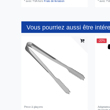
*
avec TVA
hors
Frais de livraison
*
avec TV
Vous pourriez aussi être intér
-20%
Pince à glaçons
Adaptateur
de haute q