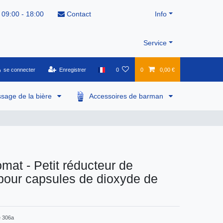
 09:00 - 18:00
Contact
Info
Service
se connecter
Enregistrer
0
0
0,00 €
ssage de la bière
Accessoires de barman
mat - Petit réducteur de
pour capsules de dioxyde de
e
306a