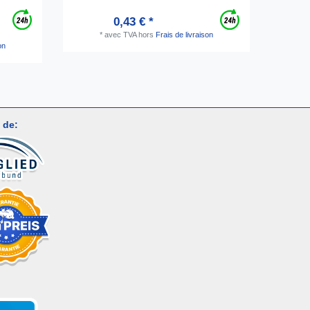
0,43 € *
*
avec TVA
hors
Frais de livraison
16
on
 de: