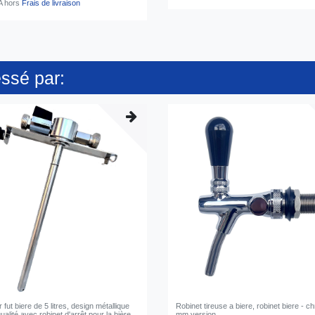
A
hors
Frais de livraison
essé par:
 fut biere de 5 litres, design métallique
Robinet tireuse a biere, robinet biere - c
ualité avec robinet d'arrêt pour la bière
mm version.