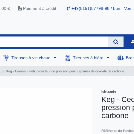
9,00 €
Paiement à crédit !
+49(5151)87798-98 / Lun - Ven :
Tireuses à vin chaud
Tireuses à bière
Bra
L
Keg - Ceomat - Petit réducteur de pression pour capsules de dioxyde de carbone
Ich-zapfe
Keg - Ceo
pression 
carbone
Référence de l’articl