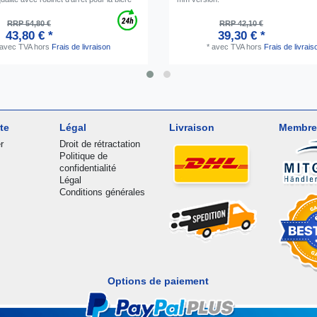
RRP 54,80 €
RRP 42,10 €
43,80 € *
39,30 € *
avec TVA
hors
Frais de livraison
*
avec TVA
hors
Frais de livrais
te
Légal
Livraison
Membre
r
Droit de rétractation
Politique de
confidentialité
Légal
Conditions générales
Options de paiement