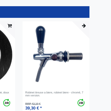
ir, doux
Robinet tireuse a biere, robinet biere - chromé, 7
mm version.
RRP 42,10 €
39,30 € *