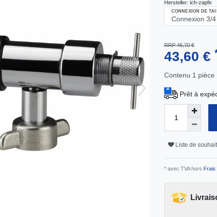
Hersteller:
ich-zapfe
CONNEXION DE TAI
RRP 46,70 €
43,60 €
Contenu
1
pièce
Prêt à expéd
Liste de souhai
* avec TVA hors
Frais 
Livrais