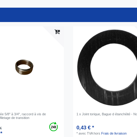
tée 5/8" à 3/4", raccord à vis de
1 x Joint torique, Bague d étanchéité - No
 filetage de transition
0,43 € *
 €
 *
*
avec TVA
hors
Frais de livraison