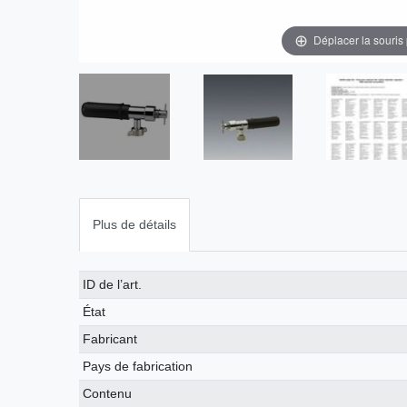
Déplacer la souris
Plus de détails
Caractéristique
Valeur
ID de l’art.
technique
État
Fabricant
Pays de fabrication
Contenu