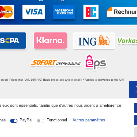
served. Prices incl. VAT. 19% VAT Basic prices see article detail | * Applies to deliveries to the UK!
e eux sont essentiels, tandis que d’autres nous aident à améliorer ce
nes
PayPal
Fonctionnel
Autres paramètres