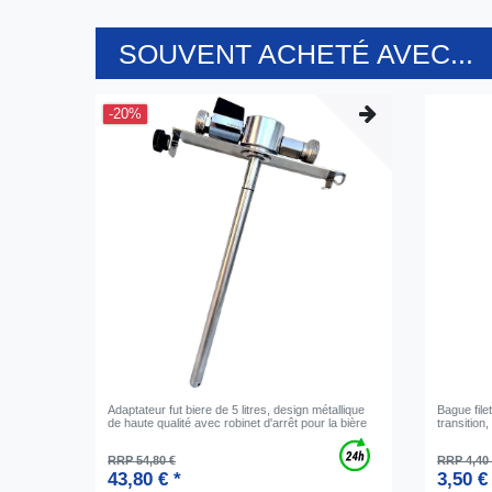
SOUVENT ACHETÉ AVEC...
-20%
Adaptateur fut biere de 5 litres, design métallique
Bague file
de haute qualité avec robinet d'arrêt pour la bière
transition,
RRP 54,80 €
RRP 4,40
43,80 € *
3,50 €