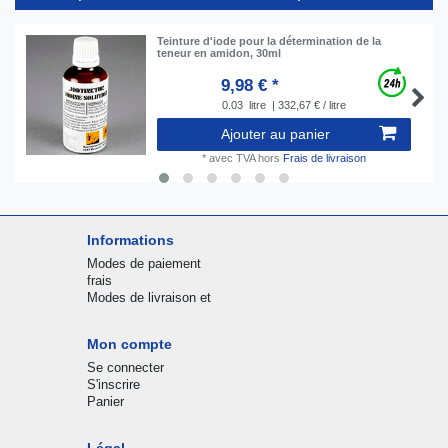
Teinture d'iode pour la détermination de la
teneur en amidon, 30ml
9,98 € *
0.03
litre
| 332,67 € / litre
Ajouter au panier
*
avec TVA
hors
Frais de livraison
Informations
Modes de paiement
frais
Modes de livraison et
Mon compte
Se connecter
S'inscrire
Panier
Légal