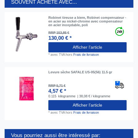
SOUVENT ACHETÉ AVEC...
Robinet tireuse a biere, Robinet compensateur -
en acier au nickel-chrome avec compensateur
en acier inoxydable, poli
RRP 153,85 €
130,00 € *
Afficher l’article
*
avec TVA
hors
Frais de livraison
Levure sèche SAFALE US-05(56) 11.5 gr
RRP 5,71 €
4,57 € *
0.115
kilogramme
| 38,08 € / kilogramme
Afficher l’article
*
avec TVA
hors
Frais de livraison
Vous pourriez aussi être intéressé par: