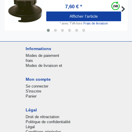
7,60 € *
Afficher l’article
*
avec TVA
hors
Frais de livraison
Informations
Modes de paiement
frais
Modes de livraison et
Mon compte
Se connecter
S'inscrire
Panier
Légal
Droit de rétractation
Politique de confidentialité
Légal
Conditions générales