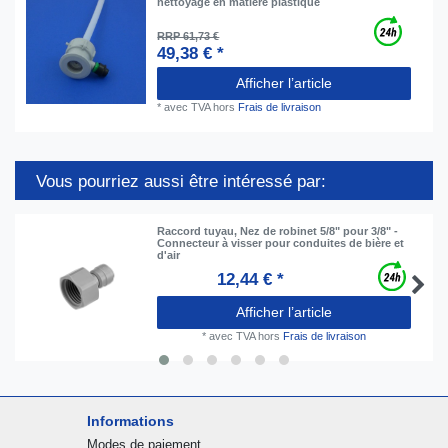
nettoyage en matière plastique
RRP 61,73 €
49,38 € *
Afficher l’article
*
avec TVA
hors
Frais de livraison
Vous pourriez aussi être intéressé par:
Raccord tuyau, Nez de robinet 5/8" pour 3/8" -
Connecteur à visser pour conduites de bière et
d'air
12,44 € *
Afficher l’article
*
avec TVA
hors
Frais de livraison
Informations
Modes de paiement