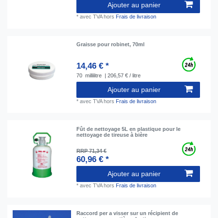
Ajouter au panier
*
avec TVA
hors
Frais de livraison
Graisse pour robinet, 70ml
14,46 € *
70
millilitre
| 206,57 € / litre
Ajouter au panier
*
avec TVA
hors
Frais de livraison
Fût de nettoyage 5L en plastique pour le
nettoyage de tireuse à bière
RRP 71,34 €
60,96 € *
Ajouter au panier
*
avec TVA
hors
Frais de livraison
Raccord per a visser sur un récipient de