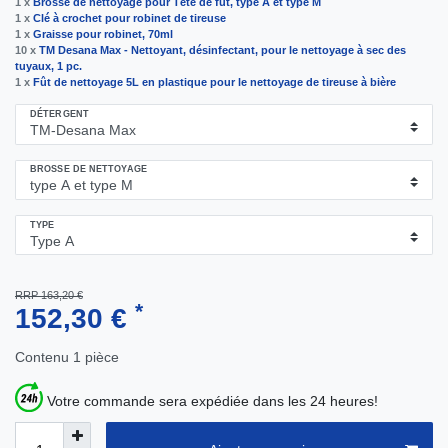
1 x
Brosse de nettoyage pour Tête de fut, type A et type M
1 x
Clé à crochet pour robinet de tireuse
1 x
Graisse pour robinet, 70ml
10 x
TM Desana Max - Nettoyant, désinfectant, pour le nettoyage à sec des
tuyaux, 1 pc.
1 x
Fût de nettoyage 5L en plastique pour le nettoyage de tireuse à bière
DÉTERGENT
BROSSE DE NETTOYAGE
TYPE
RRP 163,20 €
*
152,30 €
Contenu
1
pièce
Votre commande sera expédiée dans les 24 heures!