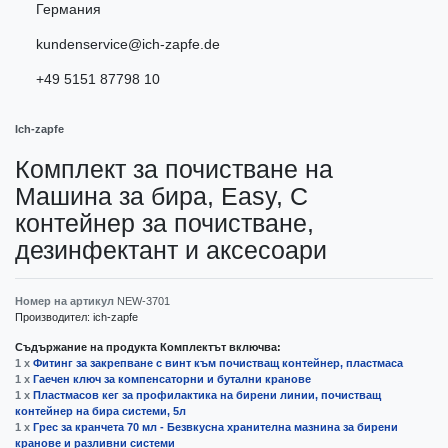
Германия
kundenservice@ich-zapfe.de
+49 5151 87798 10
Ich-zapfe
Комплект за почистване на
Машина за бира, Easy, С
контейнер за почистване,
дезинфектант и аксесоари
Номер на артикул
NEW-3701
Производител:
ich-zapfe
Съдържание на продукта Комплектът включва:
1 x
Фитинг за закрепване с винт към почистващ контейнер, пластмаса
1 x
Гаечен ключ за компенсаторни и бутални кранове
1 x
Пластмасов кег за профилактика на бирени линии, почистващ
контейнер на бира системи, 5л
1 x
Грес за кранчета 70 мл - Безвкусна хранителна мазнина за бирени
кранове и разливни системи