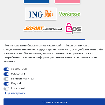
© Copyright 2026 | Всички права запазени. - All rights reserved.
Ние използваме бисквитки на нашия сайт. Някои от тях са от
Prices incl. VAT. 19% VAT Basic prices see article detail | *
съществено значение, а други да ни помогнат да подобрим този сайт
Applies to deliveries to the UK!
и вашия опит. бисквитките, които използваме и правата си като
потребител За повече информация, вижте нашата: политика и ни:
законно.
контакт
Withdraw from contract here
съществен
маркетинг
външен носител
PayPal
Functional
Още настройки
приемам всичко