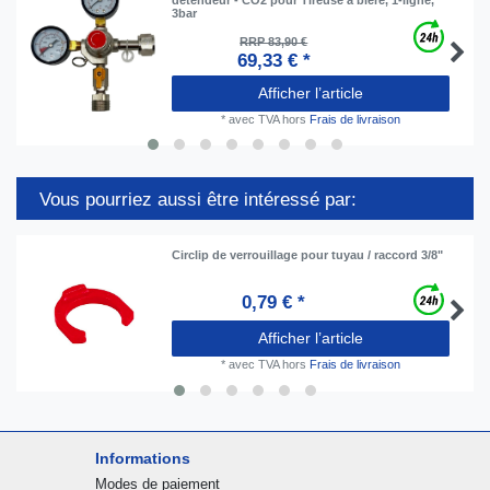
3bar
RRP 83,90 €
69,33 € *
Afficher l’article
*
avec TVA
hors
Frais de livraison
Vous pourriez aussi être intéressé par:
Circlip de verrouillage pour tuyau / raccord 3/8"
0,79 € *
Afficher l’article
*
avec TVA
hors
Frais de livraison
Informations
Modes de paiement