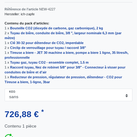
Référence de l’article
NEW-4227
Hersteller:
ich-zapfe
Contenu du pack d’articles:
1 x
Bouteille CO2 (dioxyde de carbone, gaz carbonique), 2 kg
2 x
Tuyau de bière, conduite de bière, 3/8 ", largeur nominale 6,3 mm (par
mètre)
1 x
Clé 30-32 pour détendeur de CO2, imperdable
2 x
Circlip de verrouillage pour tuyau / raccord 3/8"
1 x
Tireuse a biere - JET 30 machine a biere, pompe a biere 1 ligne, 35 litres/h,
professionnelle
1 x
Tuyau gaz, tuyau CO2 - ensemble complet, 1.5 m
1 x
Raccord tuyau, Nez de robinet 5/8" pour 3/8" - Connecteur à visser pour
conduites de bière et d'air
1 x
Reducteur de pression, régulateur de pression, détendeur - CO2 pour
Tireuse a biere, 1-ligne, 3bar
KEG
*
726,88 €
Contenu
1
pièce