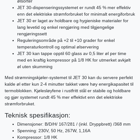
ølsorter
JET 30-dispenseringssystemet er rundt 45 % mer effektiv
enn det elektriske strømforbruket for minimalt energiforbruk
JET 30 er laget av holdbare og hygieniske materialer for
lang levetid og enkel rengjøring med tilgjengelige
rengjøringssett
Reguleringsområde på +2 til +10 grader for enkel
temperaturkontroll og optimal ølservering
JET 30 kan tappe opptil 60 glass av 0,5 liter øl per time
med en kraftig kompressor på 1/8 HK for utmerket avkjølt
øl uten skumming
Med strømningskjøler-systemet til JET 30 kan du servere perfekt
kalde øl etter kun 2-4 minutter takket være høy energikapasitet til
termoblokken. Kjølesløyfene i rustfritt stål er stabile og holdbare
og gjør systemet rundt 45 % mer effektivt enn det elektriske
strømforbruket.
Teknisk spesifikasjon:
Dimensjoner: B/D/H/ 167/281 / (inkl. Dryppbrett) /368 mm
Spenning: 230V, 50 Hz, 267W, 1,16A
Kompressor: 1/8 HK