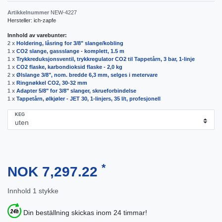
Artikkelnummer
NEW-4227
Hersteller:
ich-zapfe
Innhold av varebunter:
2 x
Holdering, låsring for 3/8" slange/kobling
1 x
CO2 slange, gassslange - komplett, 1.5 m
1 x
Trykkreduksjonsventil, trykkregulator CO2 til Tappetårn, 3 bar, 1-linje
1 x
CO2 flaske, karbondioksid flaske - 2,0 kg
2 x
Ølslange 3/8", nom. bredde 6,3 mm, selges i metervare
1 x
Ringnøkkel CO2, 30-32 mm
1 x
Adapter 5/8" for 3/8" slanger, skrueforbindelse
1 x
Tappetårn, ølkjøler - JET 30, 1-linjers, 35 l/t, profesjonell
KEG
*
NOK 7,297.22
Innhold
1
stykke
Din beställning skickas inom 24 timmar!