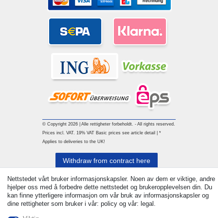
© Copyright 2026 | Alle rettigheter forbeholdt. - All rights reserved.
Prices incl. VAT. 19% VAT Basic prices see article detail | *
Applies to deliveries to the UK!
Withdraw from contract here
Nettstedet vårt bruker informasjonskapsler. Noen av dem er viktige, andre
Ta kontakt med
hjelper oss med å forbedre dette nettstedet og brukeropplevelsen din. Du
kan finne ytterligere informasjon om vår bruk av informasjonskapsler og
dine rettigheter som bruker i vår: policy og vår: legal.