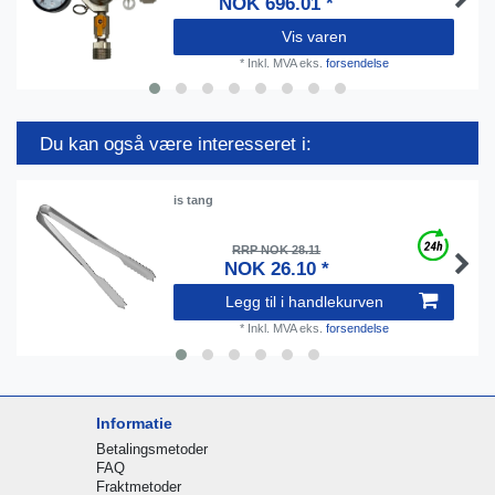
NOK 696.01 *
Vis varen
*
Inkl. MVA
eks.
forsendelse
Du kan også være interesseret i:
is tang
RRP NOK 28.11
NOK 26.10 *
Legg til i handlekurven
*
Inkl. MVA
eks.
forsendelse
Informatie
Betalingsmetoder
FAQ
Fraktmetoder