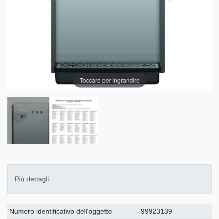
Toccare per ingrandire
Più dettagli
Ceres::Template.singleItemTechnicalDataAttribute
Ceres::Template.singleItemTechnicalDataValue
Numero identificativo dell'oggetto
99923139