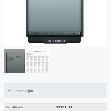
Tap to expand
Mer informasjon
Ceres::Template.singleItemTechnicalDataAttribute
Ceres::Template.singleItemTechnicalDataValue
ID-ul itemului
99923139