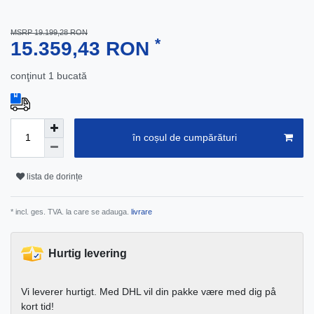
MSRP 19.199,28 RON
*
15.359,43 RON
conţinut
1
bucată
în coșul de cumpărături
lista de dorințe
* incl. ges. TVA. la care se adauga.
livrare
Hurtig levering
Vi leverer hurtigt. Med DHL vil din pakke være med dig på
kort tid!