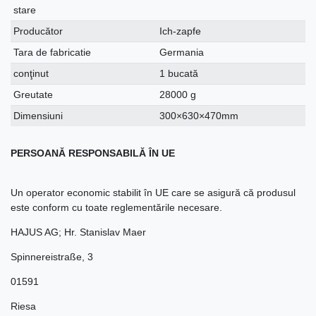
stare
Producător
Ich-zapfe
Tara de fabricatie
Germania
conţinut
1 bucată
Greutate
28000 g
Dimensiuni
300×630×470mm
PERSOANĂ RESPONSABILĂ ÎN UE
Un operator economic stabilit în UE care se asigură că produsul
este conform cu toate reglementările necesare.
HAJUS AG; Hr. Stanislav Maer
Spinnereistraße
,
3
01591
Riesa