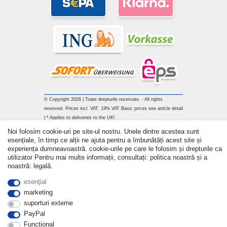
© Copyright 2026 | Toate drepturile rezervate. - All rights
reserved. Prices incl. VAT. 19% VAT Basic prices see article detail
| * Applies to deliveries to the UK!
Noi folosim cookie-uri pe site-ul nostru. Unele dintre acestea sunt
Withdraw from contract here
esențiale, în timp ce alții ne ajuta pentru a îmbunătăți acest site și
experiența dumneavoastră. cookie-urile pe care le folosim și drepturile ca
utilizator Pentru mai multe informații, consultați: politica noastră și a
a lua legatura
noastră: legală.
esenţial
marketing
suporturi externe
PayPal
Functional