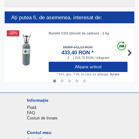
Ați putea fi, de asemenea, interesat de:
-20%
Butelie CO2 (dioxid de carbon) - 2 kg
MSRP 542,13 RON
433,40 RON *
2
| 216,70 RON / kilogram
Afișare articol
*
incl. ges. TVA.
la care se adauga.
livrare
Informație
Plată
FAQ
Costuri de livrare
Contul meu