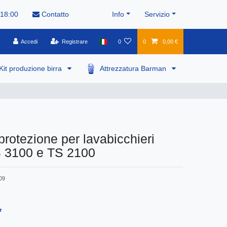
 18:00
Contatto
Info
Servizio
Accedi
Registrare
0
0
0,00 €
Kit produzione birra
Attrezzatura Barman
protezione per lavabicchieri
S 3100 e TS 2100
09
*