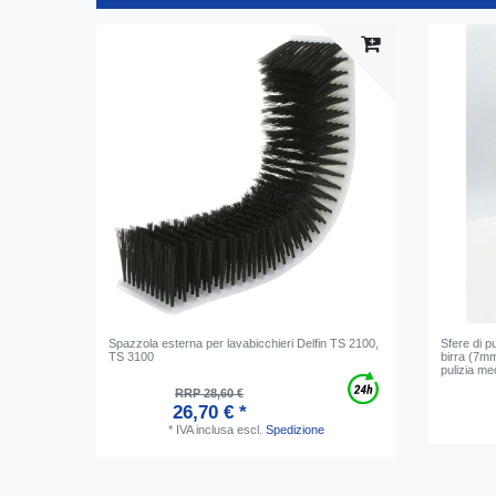
Spazzola esterna per lavabicchieri Delfin TS 2100,
Sfere di pu
TS 3100
birra (7m
pulizia m
RRP 28,60 €
26,70 € *
*
IVA inclusa
escl.
Spedizione