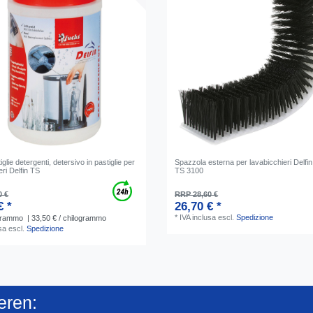
iglie detergenti, detersivo in pastiglie per
Spazzola esterna per lavabicchieri Delfi
eri Delfin TS
TS 3100
0 €
RRP 28,60 €
€ *
26,70 € *
*
IVA inclusa
escl.
Spedizione
grammo
| 33,50 € / chilogrammo
sa
escl.
Spedizione
eren: