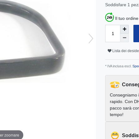
Soddisfare
1
pez
Il tuo ordin
Lista dei deside
* IVA inclusa escl.
Sped
Conseg
Consegniamo 
rapido. Con DH
pacco sarà con
tempo!
per zoomare
Soddis