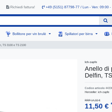
Richiedi fattura!
+49 (5151) 87798-77 / Lun - Ven: 09:00 -
Bollitore per vin brulè
Spillatori per birra
fin, TS 3100 e TS 2100
Ich-zapfe
Anello di 
Delfin, T
Codice articolo
4433
Hersteller:
ich-zapfe
RRP 14,32 €
11,50 €