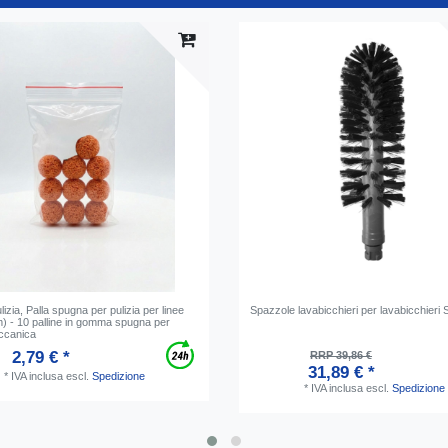
lizia, Palla spugna per pulizia per linee
Spazzole lavabicchieri per lavabicchie
m) - 10 palline in gomma spugna per
eccanica
2,79 € *
RRP 39,86 €
31,89 € *
*
IVA inclusa
escl.
Spedizione
*
IVA inclusa
escl.
Spedizione