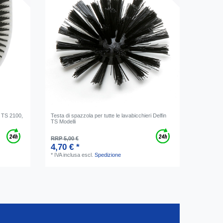
n TS 2100,
Testa di spazzola per tutte le lavabicchieri Delfin
TS Modelli
RRP 5,00 €
4,70 € *
*
IVA inclusa
escl.
Spedizione