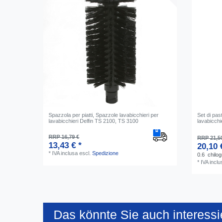
Spazzola per piatti, Spazzole lavabicchieri per
Set di past
lavabicchieri Delfin TS 2100, TS 3100
lavabicchi
RRP 16,79 €
RRP 21,5
13,43 € *
20,10 
*
IVA inclusa
escl.
Spedizione
0.6
chilo
*
IVA inclu
Das könnte Sie auch interessi