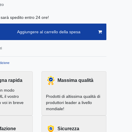
zo
e sarà spedito entro 24 ore!
Aggiungere al carrello della spesa
ri
izione
na rapida
Massima qualità
in modo
L il vostro
Prodotti di altissima qualità di
 voi in breve
produttori leader a livello
mondiale!
fazione
Sicurezza