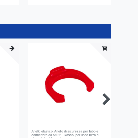
-7%
Anello elastico, Anello di sicurezza per tubo e
Spillator
connettore da 5/16" - Rosso, per linee birra e
PYGMY 25 