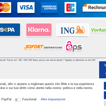
 reserved. Prices incl. VAT. 19% VAT Basic prices see article detail | * Applies to deliveries to the UK!
ziali, altri ci aiutano a migliorare questo sito Web e la tua esperienza
kie e sui tuoi diritti come utente nella nostra: politica e nella nostra:
PayPal
Functional
Altre impostazioni