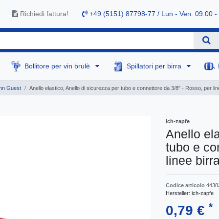
Richiedi fattura!
+49 (5151) 87798-77 / Lun - Ven: 09:00 -
Bollitore per vin brulè
Spillatori per birra
hn Guest
Anello elastico, Anello di sicurezza per tubo e connettore da 3/8" - Rosso, per line
Ich-zapfe
Anello ela
tubo e co
linee birr
Codice articolo
4438
Hersteller:
ich-zapfe
*
0,79 €