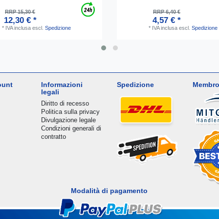
RRP 15,30 €
RRP 6,40 €
12,30 € *
4,57 € *
*
IVA inclusa
escl.
Spedizione
*
IVA inclusa
escl.
Spedizione
ount
Informazioni
Spedizione
Membro
legali
Diritto di recesso
Politica sulla privacy
Divulgazione legale
Condizioni generali di
contratto
Modalità di pagamento