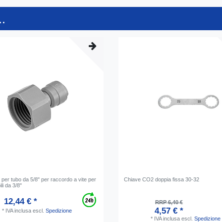
.
 per tubo da 5/8" per raccordo a vite per
Chiave CO2 doppia fissa 30-32
ili da 3/8"
12,44 € *
RRP 6,40 €
4,57 € *
*
IVA inclusa
escl.
Spedizione
*
IVA inclusa
escl.
Spedizione