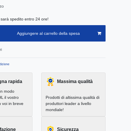
zo
e sarà spedito entro 24 ore!
Aggiungere al carrello della spesa
ri
izione
na rapida
Massima qualità
in modo
L il vostro
Prodotti di altissima qualità di
 voi in breve
produttori leader a livello
mondiale!
fazione
Sicurezza