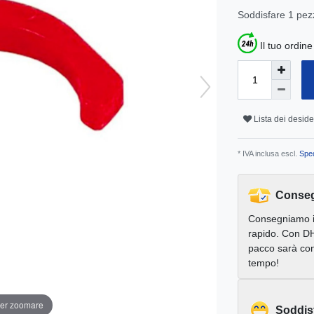
Soddisfare
1
pez
Il tuo ordin
Lista dei deside
* IVA inclusa escl.
Sped
Conseg
Consegniamo 
rapido. Con DH
pacco sarà con
tempo!
per zoomare
Soddis