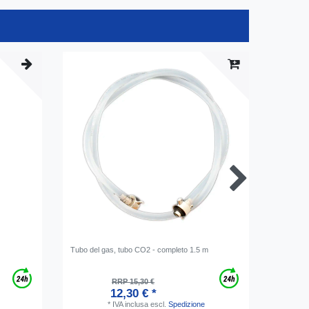
-20%
Tubo del gas, tubo CO2 - completo 1.5 m
Bombola C
carbonio)
RRP 15,30 €
12,30 € *
*
IVA inclusa
escl.
Spedizione
2
c