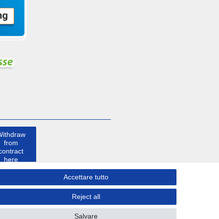
Withdraw
from
contract
here
Accettare tutto
Contatto
Reject all
Salvare