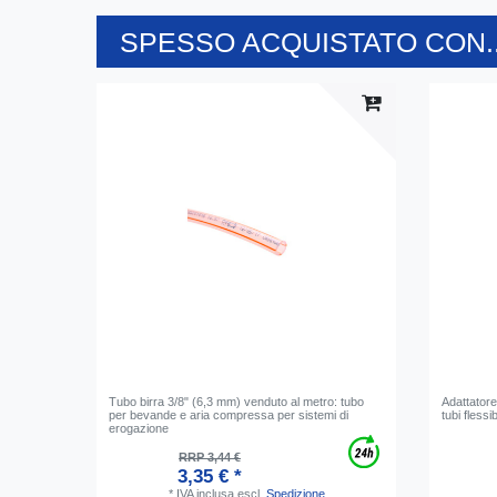
SPESSO ACQUISTATO CON..
Tubo birra 3/8" (6,3 mm) venduto al metro: tubo
Adattatore
per bevande e aria compressa per sistemi di
tubi flessib
erogazione
RRP 3,44 €
3,35 € *
*
IVA inclusa
escl.
Spedizione