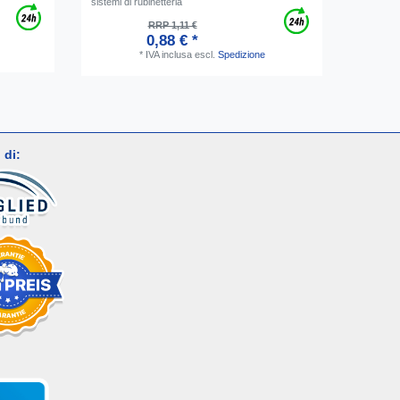
sistemi di rubinetteria
RRP 1,11 €
0,88 € *
*
IVA inclusa
escl.
Spedizione
 di: