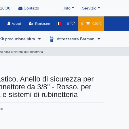
 18:00
Contatto
Info
Servizio
Accedi
Registrare
0
0
0,00 €
Kit produzione birra
Attrezzatura Barman
e birra e sistemi di rubinetteria
stico, Anello di sicurezza per
nnettore da 3/8" - Rosso, per
a e sistemi di rubinetteria
36