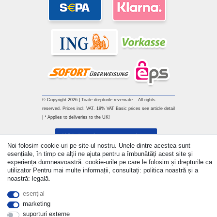
© Copyright 2026 | Toate drepturile rezervate. - All rights
reserved. Prices incl. VAT. 19% VAT Basic prices see article detail
| * Applies to deliveries to the UK!
Withdraw from contract here
Noi folosim cookie-uri pe site-ul nostru. Unele dintre acestea sunt
esențiale, în timp ce alții ne ajuta pentru a îmbunătăți acest site și
a lua legatura
experiența dumneavoastră. cookie-urile pe care le folosim și drepturile ca
utilizator Pentru mai multe informații, consultați: politica noastră și a
noastră: legală.
esenţial
marketing
suporturi externe