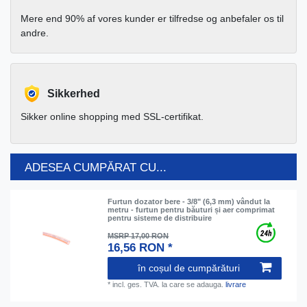
Mere end 90% af vores kunder er tilfredse og anbefaler os til
andre.
Sikkerhed
Sikker online shopping med SSL-certifikat.
ADESEA CUMPĂRAT CU...
Furtun dozator bere - 3/8" (6,3 mm) vândut la
metru - furtun pentru băuturi și aer comprimat
pentru sisteme de distribuire
MSRP 17,00 RON
16,56 RON *
în coșul de cumpărături
*
incl. ges. TVA.
la care se adauga.
livrare