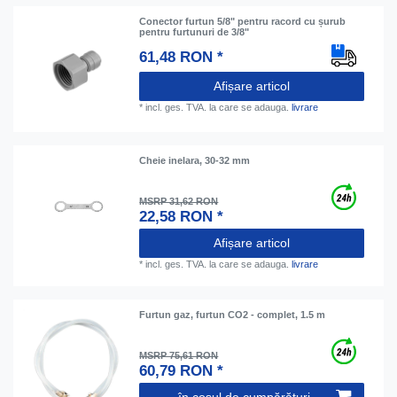
Conector furtun 5/8" pentru racord cu șurub
pentru furtunuri de 3/8"
61,48 RON *
Afișare articol
*
incl. ges. TVA.
la care se adauga.
livrare
Cheie inelara, 30-32 mm
MSRP 31,62 RON
22,58 RON *
Afișare articol
*
incl. ges. TVA.
la care se adauga.
livrare
Furtun gaz, furtun CO2 - complet, 1.5 m
MSRP 75,61 RON
60,79 RON *
în coșul de cumpărături