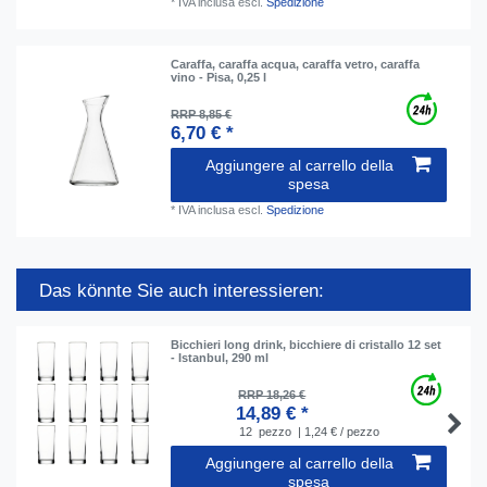
*
IVA inclusa
escl.
Spedizione
Caraffa, caraffa acqua, caraffa vetro, caraffa
vino - Pisa, 0,25 l
RRP 8,85 €
6,70 € *
Aggiungere al carrello della
spesa
*
IVA inclusa
escl.
Spedizione
Das könnte Sie auch interessieren:
Bicchieri long drink, bicchiere di cristallo 12 set
- Istanbul, 290 ml
RRP 18,26 €
14,89 € *
12
pezzo
| 1,24 € / pezzo
Aggiungere al carrello della
spesa