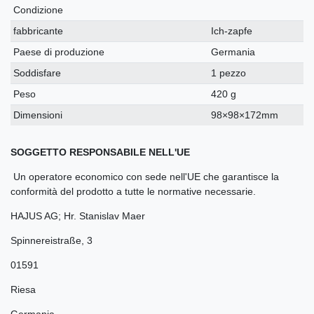
Condizione
fabbricante
Ich-zapfe
Paese di produzione
Germania
Soddisfare
1 pezzo
Peso
420 g
Dimensioni
98×98×172mm
SOGGETTO RESPONSABILE NELL'UE
Un operatore economico con sede nell'UE che garantisce la
conformità del prodotto a tutte le normative necessarie.
HAJUS AG; Hr. Stanislav Maer
Spinnereistraße
,
3
01591
Riesa
Germania