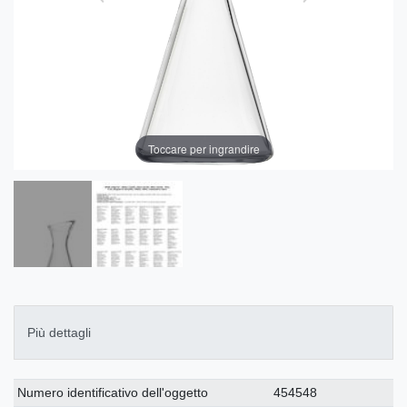
Toccare per ingrandire
Più dettagli
Ceres::Template.singleItemTechnicalDataAttribute
Ceres::Template.singleItemTechnicalDataValue
Numero identificativo dell'oggetto
454548