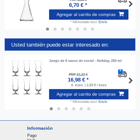
6,70 € *
Agregar al carrito de compras
*
IVA incluido
excl.
Envío
Usted también puede estar interesado en:
Juego de 6 vasos de coctel - Holiday, 250 ml
PRP 21,22 €
16,98 € *
6
trozo
| 2,83 € / trozo
Agregar al carrito de compras
*
IVA incluido
excl.
Envío
Información
Pago