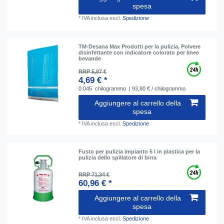
spesa
*
IVA inclusa
escl.
Spedizione
TM-Desana Max Prodotti per la pulizia, Polvere
disinfettante con indicatore colorato per linee
bevande
RRP 5,87 €
4,69 € *
0.045
chilogrammo
| 93,80 € / chilogrammo
Aggiungere al carrello della
spesa
*
IVA inclusa
escl.
Spedizione
Fusto per pulizia impianto 5 l in plastica per la
pulizia dello spillatore di birra
RRP 71,34 €
60,96 € *
Aggiungere al carrello della
spesa
*
IVA inclusa
escl.
Spedizione