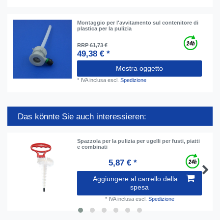
Montaggio per l'avvitamento sul contenitore di
plastica per la pulizia
RRP 61,73 €
49,38 € *
Mostra oggetto
*
IVA inclusa
escl.
Spedizione
Das könnte Sie auch interessieren:
Spazzola per la pulizia per ugelli per fusti, piatti
e combinati
5,87 € *
Aggiungere al carrello della
spesa
*
IVA inclusa
escl.
Spedizione