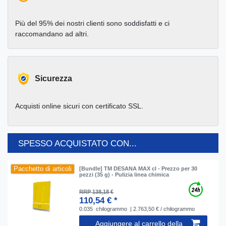
Più del 95% dei nostri clienti sono soddisfatti e ci
raccomandano ad altri.
Sicurezza
Acquisti online sicuri con certificato SSL.
SPESSO ACQUISTATO CON...
Pacchetto di articoli
[Bundle] TM DESANA MAX cl - Prezzo per 30
pezzi (35 g) - Pulizia linea chimica
RRP 138,18 €
110,54 € *
0.035
chilogrammo
| 2.763,50 € / chilogrammo
Aggiungere al carrello della