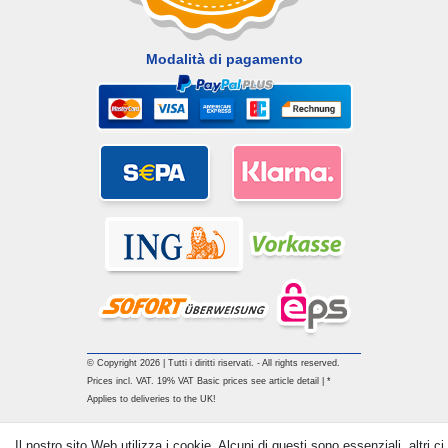
Modalità di pagamento
© Copyright 2026 | Tutti i diritti riservati. - All rights reserved.
Prices incl. VAT. 19% VAT Basic prices see article detail | *
Applies to deliveries to the UK!
Il nostro sito Web utilizza i cookie. Alcuni di questi sono essenziali, altri ci