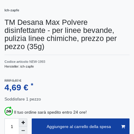
Ich-zapfe
TM Desana Max Polvere
disinfettante - per linee bevande,
pulizia linee chimiche, prezzo per
pezzo (35g)
Codice articolo
NEW-1993
Hersteller:
ich-zapfe
RRP 5,87 €
*
4,69 €
Soddisfare
1
pezzo
Il tuo ordine sarà spedito entro 24 ore!
Aggiungere al carrello della spesa