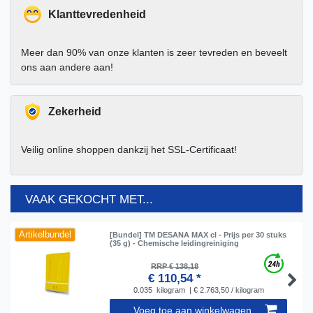
Klanttevredenheid
Meer dan 90% van onze klanten is zeer tevreden en beveelt
ons aan andere aan!
Zekerheid
Veilig online shoppen dankzij het SSL-Certificaat!
VAAK GEKOCHT MET...
Artikelbundel
[Bundel] TM DESANA MAX cl - Prijs per 30 stuks
(35 g) - Chemische leidingreiniging
RRP € 138,18
€ 110,54 *
0.035
kilogram
| € 2.763,50 / kilogram
Voeg toe aan winkelwagen