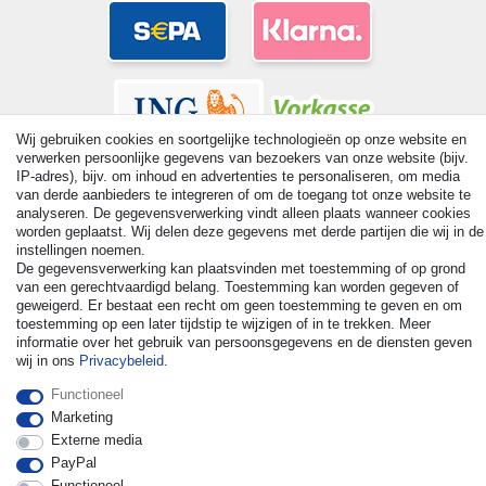
Wij gebruiken cookies en soortgelijke technologieën op onze website en
verwerken persoonlijke gegevens van bezoekers van onze website (bijv.
IP-adres), bijv. om inhoud en advertenties te personaliseren, om media
van derde aanbieders te integreren of om de toegang tot onze website te
analyseren. De gegevensverwerking vindt alleen plaats wanneer cookies
worden geplaatst. Wij delen deze gegevens met derde partijen die wij in de
© Copyright 2026 | Alle rechten voorbehouden. - All rights
instellingen noemen.
reserved. Prices incl. VAT. 19% VAT Basic prices see article detail
De gegevensverwerking kan plaatsvinden met toestemming of op grond
| * Applies to deliveries to the UK!
van een gerechtvaardigd belang. Toestemming kan worden gegeven of
geweigerd. Er bestaat een recht om geen toestemming te geven en om
toestemming op een later tijdstip te wijzigen of in te trekken. Meer
Contact
Herroepingsrecht uitoefenen
informatie over het gebruik van persoonsgegevens en de diensten geven
wij in ons
Privacybeleid
.
Functioneel
Marketing
Externe media
PayPal
Functioneel