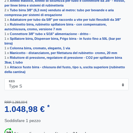
2 x
Anello elastico, Anello di sicurezza per tubo e connettore da 3/8" - Rosso,
per linee birra e sistemi di rubinetteria
2 x
Tubo birra 3/8" (6,3 mm) venduto al metro: tubo per bevande e aria
compressa per sistemi di erogazione
1 x
Adattatore per tubo da 5/8" per raccordo a vite per tubi flessibili da 3/8"
1 x
Rubinetto birra, rubinetto spillatore birra - con compensatore,
autochiusura, cromo, versione 7 mm
1 x
Connettore 3/8" tubo x 5/16" alimentazione - dritto -
1 x
Spillatore birra, Dispenser birra, Frigo birra - in fusto fino a 50L (bar per
birra)
1 x
Сolonna birra, сromato, elegante, 1 via
1 x
Manicotto - distanziatore, per filettatura del rubinetto- cromo, 20 mm
1 x
Riduttore di pressione, regolatore di pressione - CO2 per spillatore birra
3bar, 1 tubo
1 x
Attacco fusto birra - chiusura del fusto, tipo s, uscita superiore (rubinetto
della cantina)
KEG
RRP 1.293,03 €
*
1.048,98 €
Soddisfare
1
pezzo