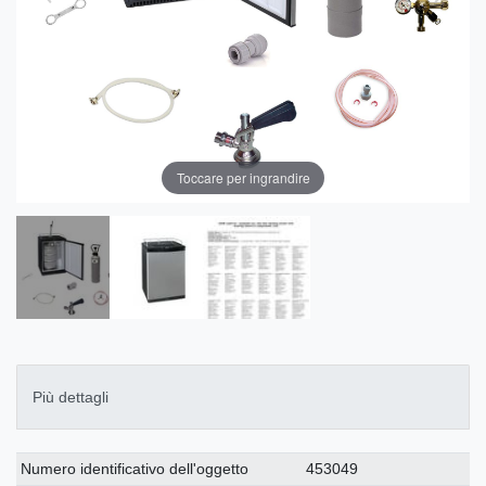
Toccare per ingrandire
Più dettagli
Ceres::Template.singleItemTechnicalDataAttribute
Ceres::Template.singleItemTechnicalDataValue
Numero identificativo dell'oggetto
453049