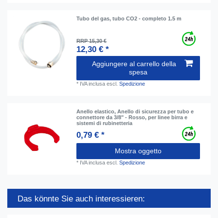
Tubo del gas, tubo CO2 - completo 1.5 m
RRP 15,30 €
12,30 € *
Aggiungere al carrello della
spesa
*
IVA inclusa
escl.
Spedizione
Anello elastico, Anello di sicurezza per tubo e
connettore da 3/8" - Rosso, per linee birra e
sistemi di rubinetteria
0,79 € *
Mostra oggetto
*
IVA inclusa
escl.
Spedizione
Das könnte Sie auch interessieren: