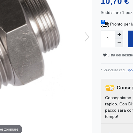
10,70 €
Soddisfare
1
pez
Pronto per l
Lista dei deside
* IVA inclusa escl.
Sped
Conseg
Consegniamo 
rapido. Con DH
pacco sarà con
tempo!
per zoomare