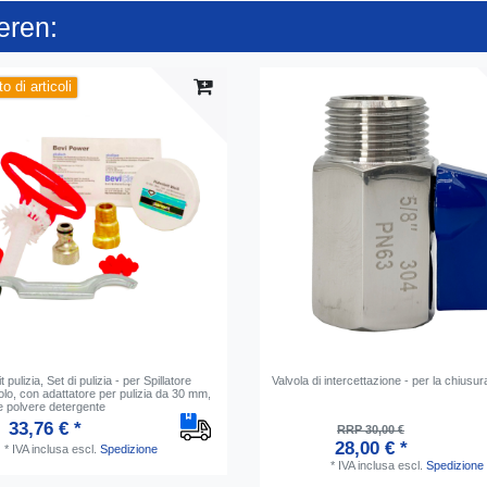
eren:
o di articoli
t pulizia, Set di pulizia - per Spillatore
Valvola di intercettazione - per la chiusur
colo, con adattatore per pulizia da 30 mm,
e polvere detergente
33,76 € *
RRP 30,00 €
28,00 € *
*
IVA inclusa
escl.
Spedizione
*
IVA inclusa
escl.
Spedizione