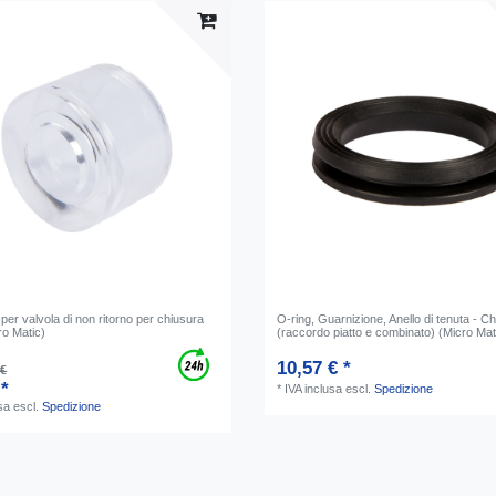
 per valvola di non ritorno per chiusura
O-ring, Guarnizione, Anello di tenuta - C
ro Matic)
(raccordo piatto e combinato) (Micro Mat
10,57 € *
 €
 *
*
IVA inclusa
escl.
Spedizione
sa
escl.
Spedizione