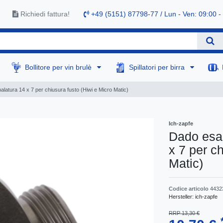
Richiedi fattura!
+49 (5151) 87798-77 / Lun - Ven: 09:00 -
Bollitore per vin brulè
Spillatori per birra
latura 14 x 7 per chiusura fusto (Hiwi e Micro Matic)
Ich-zapfe
Dado esag
x 7 per c
Matic)
Codice articolo
4432
Hersteller:
ich-zapfe
RRP 13,30 €