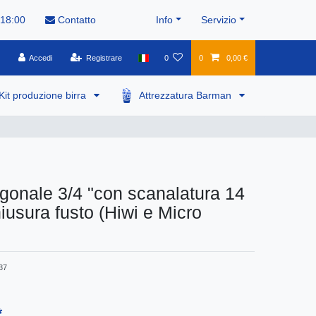
 18:00
Contatto
Info
Servizio
Accedi
Registrare
0
0
0,00 €
Kit produzione birra
Attrezzatura Barman
onale 3/4 "con scanalatura 14
hiusura fusto (Hiwi e Micro
37
*