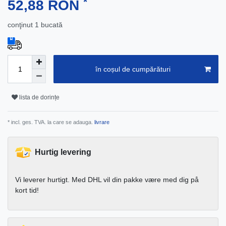
*
52,88 RON
conţinut
1
bucată
în coșul de cumpărături
lista de dorințe
* incl. ges. TVA. la care se adauga.
livrare
Hurtig levering
Vi leverer hurtigt. Med DHL vil din pakke være med dig på
kort tid!