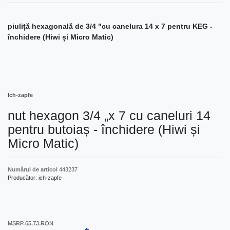
piuliță hexagonală de 3/4 "cu canelura 14 x 7 pentru KEG -
închidere (Hiwi și Micro Matic)
Ich-zapfe
nut hexagon 3/4 „x 7 cu caneluri 14
pentru butoiaș - închidere (Hiwi și
Micro Matic)
Numărul de articol
443237
Producător:
ich-zapfe
MSRP 65,73 RON