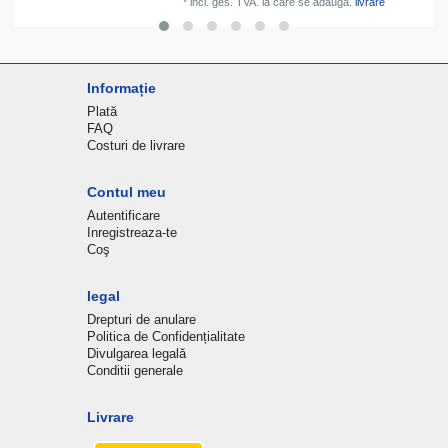
*
incl. ges. TVA.
la care se adauga.
livrare
Informație
Plată
FAQ
Costuri de livrare
Contul meu
Autentificare
Inregistreaza-te
Coş
legal
Drepturi de anulare
Politica de Confidențialitate
Divulgarea legală
Conditii generale
Livrare