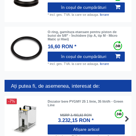
în coșul de cumpărături
*
incl. ges. TVA.
la care se adauga.
livrare
O-ring, garnitura etansare pentru piston de
butoi de 5/8” - închidere (tip A, tip M - Micro
Matic și Hiwi)
16,60 RON *
în coșul de cumpărături
*
incl. ges. TVA.
la care se adauga.
livrare
Ați putea fi, de asemenea, interesat de:
-7%
Dozator bere PYGMY 25 1 linie, 35 litri/h - Green
Line
MSRP 3.493,92 RON
3.232,15 RON *
Afișare articol