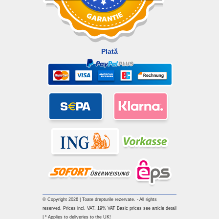
Plată
© Copyright 2026 | Toate drepturile rezervate. - All rights
reserved. Prices incl. VAT. 19% VAT Basic prices see article detail
| * Applies to deliveries to the UK!