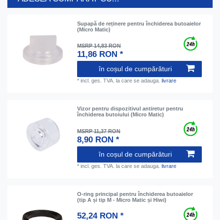
Supapă de reținere pentru închiderea butoaielor
(Micro Matic)
MSRP 14,83 RON
11,86 RON *
în coșul de cumpărături
*
incl. ges. TVA.
la care se adauga.
livrare
Vizor pentru dispozitivul antiretur pentru
închiderea butoiului (Micro Matic)
MSRP 11,37 RON
8,90 RON *
în coșul de cumpărături
*
incl. ges. TVA.
la care se adauga.
livrare
O-ring principal pentru închiderea butoaielor
(tip A și tip M - Micro Matic și Hiwi)
52,24 RON *