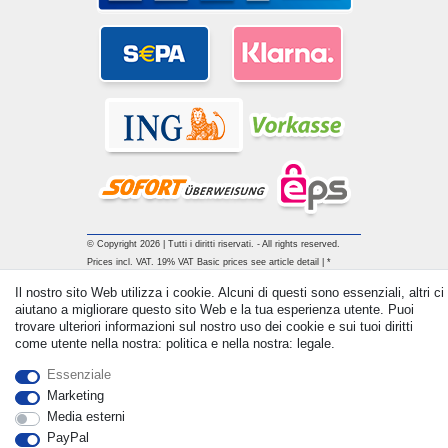
© Copyright 2026 | Tutti i diritti riservati. - All rights reserved.
Prices incl. VAT. 19% VAT Basic prices see article detail | *
Applies to deliveries to the UK!
Il nostro sito Web utilizza i cookie. Alcuni di questi sono essenziali, altri ci
aiutano a migliorare questo sito Web e la tua esperienza utente. Puoi
trovare ulteriori informazioni sul nostro uso dei cookie e sui tuoi diritti
Contatto
Withdraw from contract here
come utente nella nostra: politica e nella nostra: legale.
Essenziale
Marketing
Media esterni
PayPal