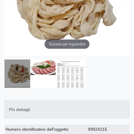
Toccare per ingrandire
Più dettagli
Ceres::Template.singleItemTechnicalDataAttribute
Ceres::Template.singleItemTechnicalDataValue
Numero identificativo dell'oggetto
99924215