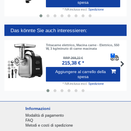
spesa
*
IVA inclusa
escl.
Spedizione
Das könnte Sie auch interessieren:
Tritacarne elettrico, Macina carne - Elettrico, 550
W, 3 kg/minuto di carne macinata
RRP 269,22 €
215,38 € *
Aggiungere al carrello della
spesa
*
IVA inclusa
escl.
Spedizione
Informazioni
Modalità di pagamento
FAQ
Metodi e costi di spedizione