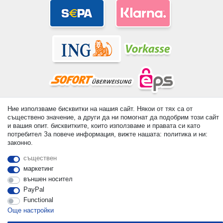
Ние използваме бисквитки на нашия сайт. Някои от тях са от
© Copyright 2026 | Всички права запазени. - All rights reserved.
съществено значение, а други да ни помогнат да подобрим този сайт
Prices incl. VAT. 19% VAT Basic prices see article detail | *
и вашия опит. бисквитките, които използваме и правата си като
Applies to deliveries to the UK!
потребител За повече информация, вижте нашата: политика и ни:
законно.
контакт
Withdraw from contract here
съществен
маркетинг
външен носител
PayPal
Functional
Още настройки