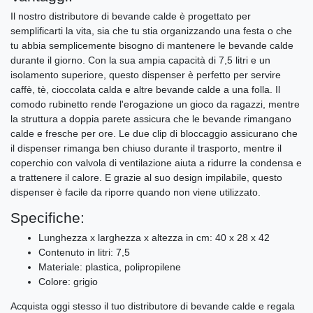
Il nostro distributore di bevande calde è progettato per
semplificarti la vita, sia che tu stia organizzando una festa o che
tu abbia semplicemente bisogno di mantenere le bevande calde
durante il giorno. Con la sua ampia capacità di 7,5 litri e un
isolamento superiore, questo dispenser è perfetto per servire
caffè, tè, cioccolata calda e altre bevande calde a una folla. Il
comodo rubinetto rende l'erogazione un gioco da ragazzi, mentre
la struttura a doppia parete assicura che le bevande rimangano
calde e fresche per ore. Le due clip di bloccaggio assicurano che
il dispenser rimanga ben chiuso durante il trasporto, mentre il
coperchio con valvola di ventilazione aiuta a ridurre la condensa e
a trattenere il calore. E grazie al suo design impilabile, questo
dispenser è facile da riporre quando non viene utilizzato.
Specifiche:
Lunghezza x larghezza x altezza in cm: 40 x 28 x 42
Contenuto in litri: 7,5
Materiale: plastica, polipropilene
Colore: grigio
Acquista oggi stesso il tuo distributore di bevande calde e regala