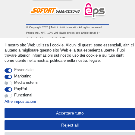
© Copyright 2026 | Tutti i diritti riservati. - All rights reserved.
Prices incl. VAT. 19% VAT Basic prices see article detail | *
Applies to deliveries to the UK!
Il nostro sito Web utilizza i cookie. Alcuni di questi sono essenziali, altri ci
aiutano a migliorare questo sito Web e la tua esperienza utente. Puoi
Contatto
Withdraw from contract here
trovare ulteriori informazioni sul nostro uso dei cookie e sui tuoi diritti
come utente nella nostra: politica e nella nostra: legale.
Essenziale
Marketing
Media esterni
PayPal
Functional
Altre impostazioni
Accettare tutto
Reject all