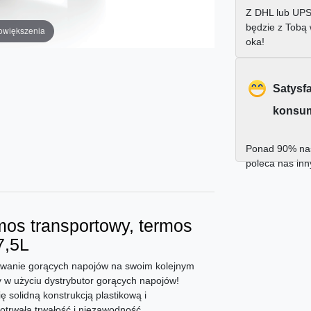
Z DHL lub UPS
będzie z Tobą
owiększenia
oka!
Satysf
konsu
Ponad 90% nas
poleca nas in
mos transportowy, termos
7,5L
wanie gorących napojów na swoim kolejnym
wy w użyciu dystrybutor gorących napojów!
 solidną konstrukcją plastikową i
otrwałą trwałość i niezawodność.