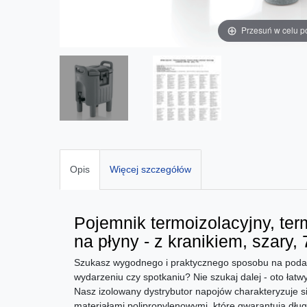
Przesuń w celu p
Opis
Więcej szczegółów
Pojemnik termoizolacyjny, ter
na płyny - z kranikiem, szary, 
Szukasz wygodnego i praktycznego sposobu na poda
wydarzeniu czy spotkaniu? Nie szukaj dalej - oto łat
Nasz izolowany dystrybutor napojów charakteryzuje się
materiałami polipropylenowymi, które gwarantują dług