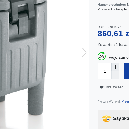
Numer przedmiotu
N
Producent:
ich-zapfe
RRP 1 076,10 zł
860,61 
Zawartos
1
kawa
Twoje zamów
Lista zyczen
* w tym VAT wyl.
Przes
Szybka