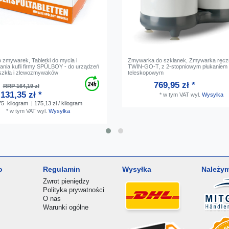
o zmywarek, Tabletki do mycia i
Zmywarka do szklanek, Zmywarka ręcz
ania kufli firmy SPÜLBOY - do urządzeń
TWIN-GO-T, z 2-stopniowym płukaniem
szkła i zlewozmywaków
teleskopowym
769,95 zł *
RRP 164,19 zł
131,35 zł *
*
w tym VAT
wyl.
Wysylka
75
kilogram
| 175,13 zł / kilogram
*
w tym VAT
wyl.
Wysylka
o
Regulamin
Wysyłka
Należym
Zwrot pieniędzy
Polityka prywatności
O nas
Warunki ogólne