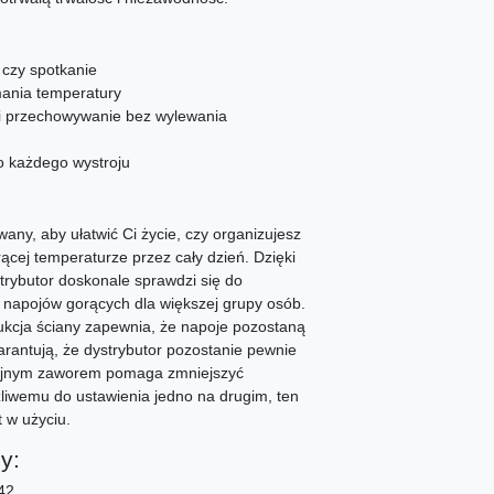
 czy spotkanie
ymania temperatury
 i przechowywanie bez wylewania
do każdego wystroju
any, aby ułatwić Ci życie, czy organizujesz
ącej temperaturze przez cały dzień. Dzięki
ystrybutor doskonale sprawdzi się do
h napojów gorących dla większej grupy osób.
kcja ściany zapewnia, że napoje pozostaną
arantują, że dystrybutor pozostanie pewnie
cyjnym zaworem pomaga zmniejszyć
żliwemu do ustawienia jedno na drugim, ten
t w użyciu.
y:
42