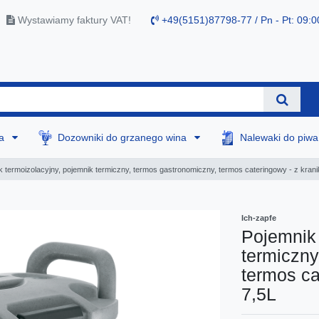
Wystawiamy faktury VAT!
+49(5151)87798-77 / Pn - Pt: 09:0
na
Dozowniki do grzanego wina
Nalewaki do piw
 termoizolacyjny, pojemnik termiczny, termos gastronomiczny, termos cateringowy - z krani
Ich-zapfe
Pojemnik 
termiczny
termos ca
7,5L