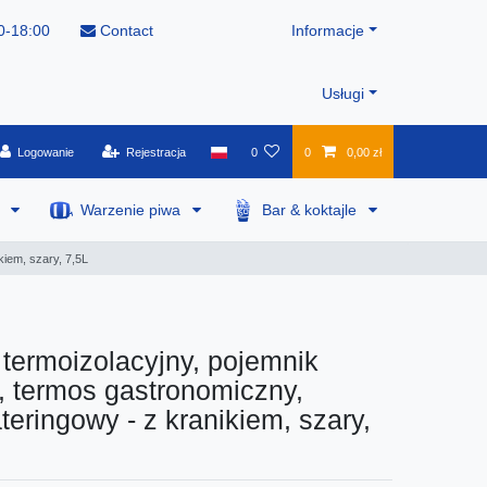
0-18:00
Contact
Informacje
Usługi
Logowanie
Rejestracja
0
0
0,00 zł
a
Warzenie piwa
Bar & koktajle
kiem, szary, 7,5L
termoizolacyjny, pojemnik
, termos gastronomiczny,
teringowy - z kranikiem, szary,