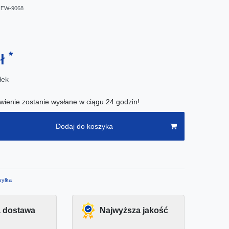
EW-9068
*
zł
łek
ienie zostanie wysłane w ciągu 24 godzin!
Dodaj do koszyka
yłka
 dostawa
Najwyższa jakość