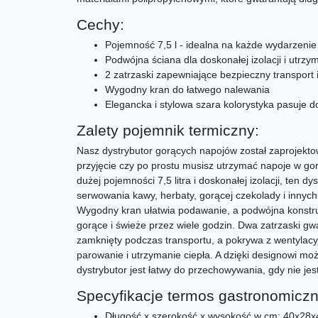
Cechy:
Pojemność 7,5 l - idealna na każde wydarzenie
Podwójna ściana dla doskonałej izolacji i utrz
2 zatrzaski zapewniające bezpieczny transport
Wygodny kran do łatwego nalewania
Elegancka i stylowa szara kolorystyka pasuje 
Zalety pojemnik termiczny:
Nasz dystrybutor gorących napojów został zaprojektow
przyjęcie czy po prostu musisz utrzymać napoje w gor
dużej pojemności 7,5 litra i doskonałej izolacji, ten d
serwowania kawy, herbaty, gorącej czekolady i innyc
Wygodny kran ułatwia podawanie, a podwójna konstru
gorące i świeże przez wiele godzin. Dwa zatrzaski gw
zamknięty podczas transportu, a pokrywa z wentyla
parowanie i utrzymanie ciepła. A dzięki designowi mo
dystrybutor jest łatwy do przechowywania, gdy nie jes
Specyfikacje termos gastronomiczn
Długość x szerokość x wysokość w cm: 40x28x