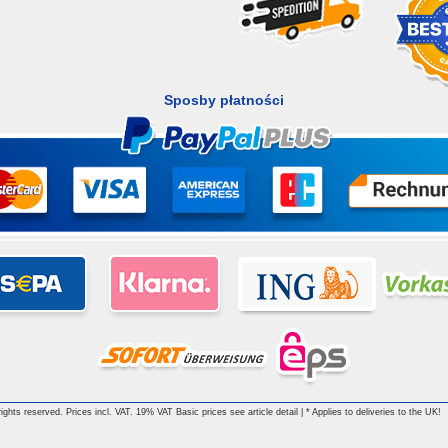
Sposby płatności
ghts reserved. Prices incl. VAT. 19% VAT Basic prices see article detail | * Applies to deliveries to the UK!