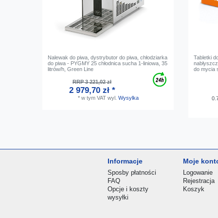
Nalewak do piwa, dystrybutor do piwa, chłodziarka
Tabletki d
do piwa - PYGMY 25 chłodnica sucha 1-liniowa, 35
nabłyszcz
litrów/h, Green Line
do mycia 
RRP 3 221,02 zł
2 979,70 zł *
*
w tym VAT
wyl.
Wysylka
0.
Informacje
Moje kont
Sposby płatności
Logowanie
FAQ
Rejestracja
Opcje i koszty
Koszyk
wysyłki