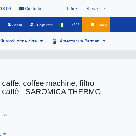
 18:00
Contatto
Info
Servizio
Accedi
Registrare
0
0
0,00 €
Kit produzione birra
Attrezzatura Barman
caffe, coffee machine, filtro
a caffè - SAROMICA THERMO
-7836
*