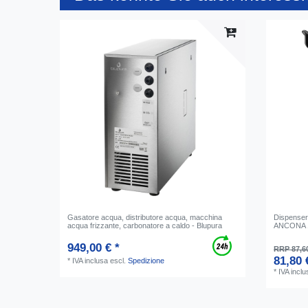
Gasatore acqua, distributore acqua, macchina
Dispenser 
acqua frizzante, carbonatore a caldo - Blupura
ANCONA 
949,00 € *
RRP 87,6
81,80 
*
IVA inclusa
escl.
Spedizione
*
IVA inclu