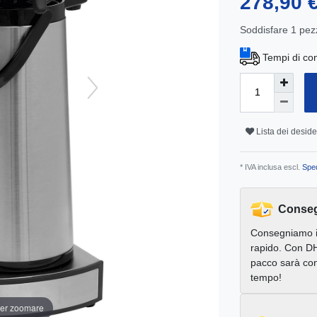
278,90 
Soddisfare
1
pez
Tempi di co
Lista dei deside
* IVA inclusa escl.
Sped
Conseg
Consegniamo 
rapido. Con DH
pacco sarà con
tempo!
per zoomare