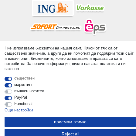
© Copyright 2026 | Всички права запазени. - All rights reserved.
Ние използваме бисквитки на нашия сайт. Някои от тях са от
Prices incl. VAT. 19% VAT Basic prices see article detail | *
съществено значение, а други да ни помогнат да подобрим този сайт
Applies to deliveries to the UK!
и вашия опит. бисквитките, които използваме и правата си като
потребител За повече информация, вижте нашата: политика и ни:
законно.
контакт
Withdraw from contract here
съществен
маркетинг
външен носител
PayPal
Functional
Още настройки
приемам всичко
Reject all