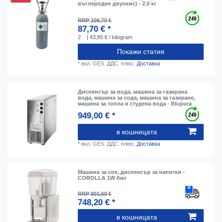
въглероден двуокис) - 2.0 кг
RRP 109,70 €
87,70 € *
2
| 43,85 € / kilogram
Покажи статия
*
вкл. GES. ДДС.
плюс.
Доставка
Диспенсър за вода, машина за газирана
вода, машина за сода, машина за газиране,
машина за топла и студена вода - Blupura
949,00 € *
в кошницата
*
вкл. GES. ДДС.
плюс.
Доставка
Машина за сок, диспенсър за напитки -
COROLLA 1W бял
RRP 801,60 €
748,20 € *
в кошницата