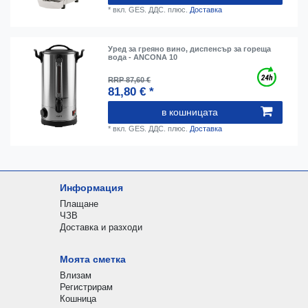
*
вкл. GES. ДДС.
плюс.
Доставка
Уред за греяно вино, диспенсър за гореща
вода - ANCONA 10
RRP 87,60 €
81,80 € *
в кошницата
*
вкл. GES. ДДС.
плюс.
Доставка
Информация
Плащане
ЧЗВ
Доставка и разходи
Моята сметка
Влизам
Регистрирам
Кошница