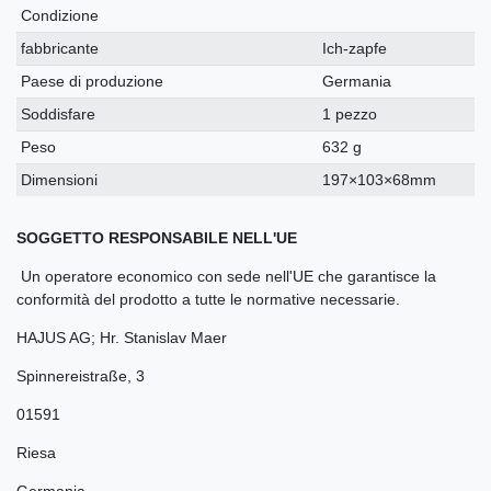
Condizione
fabbricante
Ich-zapfe
Paese di produzione
Germania
Soddisfare
1 pezzo
Peso
632 g
Dimensioni
197×103×68mm
SOGGETTO RESPONSABILE NELL'UE
Un operatore economico con sede nell'UE che garantisce la
conformità del prodotto a tutte le normative necessarie.
HAJUS AG; Hr. Stanislav Maer
Spinnereistraße
,
3
01591
Riesa
Germania