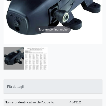
Toccare per ingrandire
Più dettagli
Ceres::Template.singleItemTechnicalDataAttribute
Ceres::Template.singleItemTechnicalDataValue
Numero identificativo dell'oggetto
454312