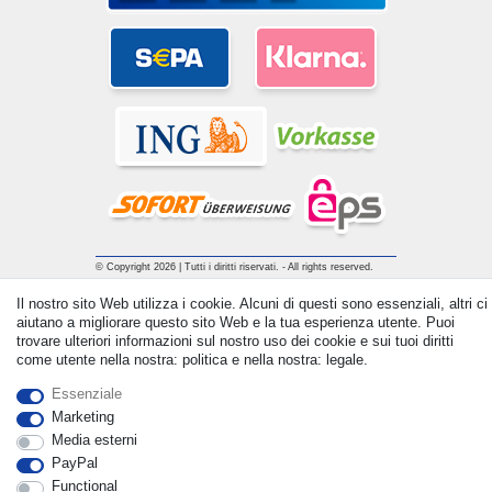
© Copyright 2026 | Tutti i diritti riservati. - All rights reserved.
Prices incl. VAT. 19% VAT Basic prices see article detail | *
Il nostro sito Web utilizza i cookie. Alcuni di questi sono essenziali, altri ci
Applies to deliveries to the UK!
aiutano a migliorare questo sito Web e la tua esperienza utente. Puoi
trovare ulteriori informazioni sul nostro uso dei cookie e sui tuoi diritti
come utente nella nostra: politica e nella nostra: legale.
Contatto
Withdraw from contract here
Essenziale
Marketing
Media esterni
PayPal
Functional