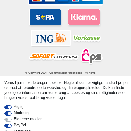
© Copyright 2026 | Alle rettigheder forbeholdes. - All rights
reserved. Prices incl. VAT. 19% VAT Basic prices see article detail
Vores hjemmeside bruger cookies. Nogle af dem er vigtige, andre hjælper
| * Applies to deliveries to the UK!
os med at forbedre dette websted og din brugeroplevelse. Du kan finde
yderligere information om vores brug af cookies og dine rettigheder som
bruger i vores: politik og vores: legal.
Kontakt
Withdraw from contract here
Vigtig
Marketing
Eksterne medier
PayPal