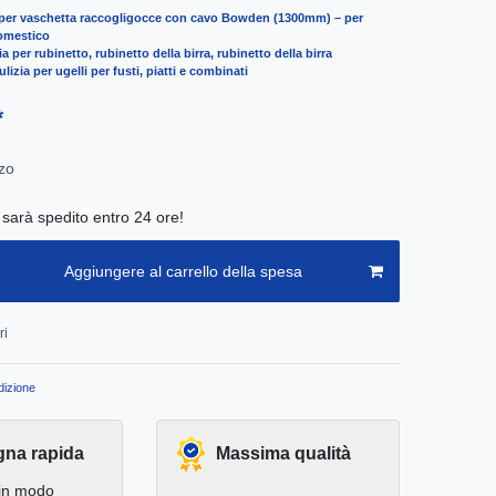
 per vaschetta raccogligocce con cavo Bowden (1300mm) – per
domestico
a per rubinetto, rubinetto della birra, rubinetto della birra
lizia per ugelli per fusti, piatti e combinati
*
zo
e sarà spedito entro 24 ore!
Aggiungere al carrello della spesa
ri
izione
na rapida
Massima qualità
in modo