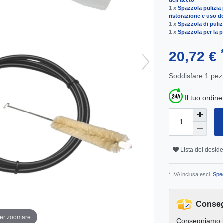
dell'aceto
1 x
Spazzola pulizia
ristorazione e uso 
1 x
Spazzola di pulizi
1 x
Spazzola per la pu
20,72 €
Soddisfare
1
pez
Il tuo ordin
Lista dei deside
* IVA inclusa escl.
Sped
Conseg
per zoomare
Consegniamo 