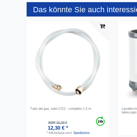
Das könnte Sie auch interessi
Tubo del gas, tubo CO2 - completo 1.5 m
Lavabicch
telescopic
RRP 15,30 €
12,30 € *
*
IVA inclusa
escl.
Spedizione