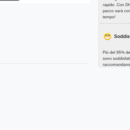
rapido. Con DH
pacco sarà con
tempo!
Soddis
Più del 95% dei
sono soddisfatt
raccomandano a