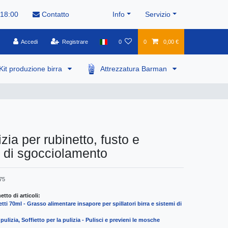
 18:00
Contatto
Info
Servizio
Accedi
Registrare
0
0
0,00 €
Kit produzione birra
Attrezzatura Barman
izia per rubinetto, fusto e
 di sgocciolamento
75
tto di articoli:
tti 70ml - Grasso alimentare insapore per spillatori birra e sistemi di
a pulizia, Soffietto per la pulizia - Pulisci e previeni le mosche