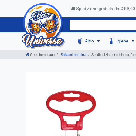
Spedizione gratuita da € 99,00
Altro
Igiene
Go to homepage
Spillatori per birra
Set di pulizia per rubinetto, f