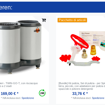
eren:
Pacchetto di articoli
ieri - TWIN-GO-T, con risciacquo
[Bundle] Kit pulizia, Set di pulizia - per Spi
o a 2 stadi
birra, piccolo, con adattatore per pulizia
spazzole e polvere detergente
169,00 € *
33,76 € *
*
IVA inclusa
escl.
Spedizione
*
IVA inclusa
escl.
Spedizione