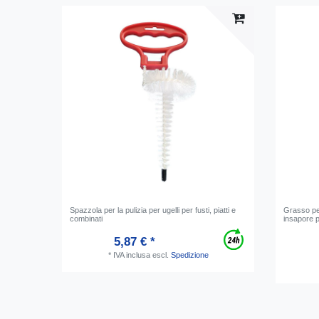
Spazzola per la pulizia per ugelli per fusti, piatti e
Grasso per
combinati
insapore pe
5,87 € *
*
IVA inclusa
escl.
Spedizione