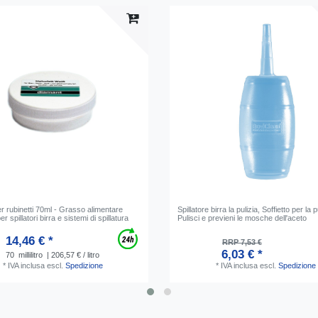
 rubinetti 70ml - Grasso alimentare
Spillatore birra la pulizia, Soffietto per la p
r spillatori birra e sistemi di spillatura
Pulisci e previeni le mosche dell'aceto
14,46 € *
RRP 7,53 €
6,03 € *
70
millilitro
| 206,57 € / litro
*
IVA inclusa
escl.
Spedizione
*
IVA inclusa
escl.
Spedizione