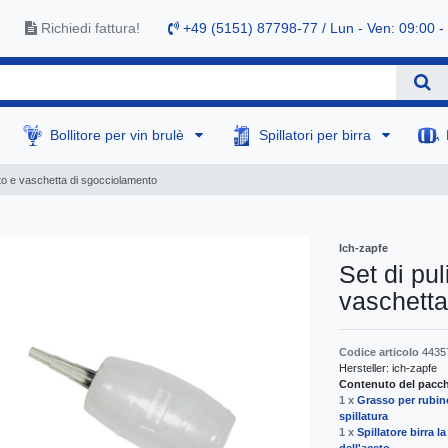
Richiedi fattura!
+49 (5151) 87798-77 / Lun - Ven: 09:00 -
Bollitore per vin brulè
Spillatori per birra
usto e vaschetta di sgocciolamento
Ich-zapfe
Set di pul
vaschetta
Codice articolo
4435
Hersteller:
ich-zapfe
Contenuto del pacche
1 x
Grasso per rubine
spillatura
1 x
Spillatore birra l