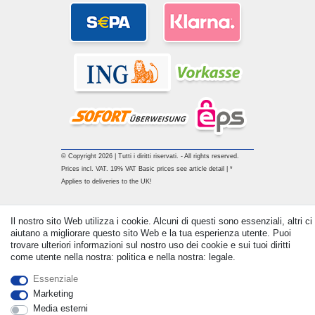
© Copyright 2026 | Tutti i diritti riservati. - All rights reserved.
Prices incl. VAT. 19% VAT Basic prices see article detail | *
Applies to deliveries to the UK!
Contatto
Withdraw from contract here
Il nostro sito Web utilizza i cookie. Alcuni di questi sono essenziali, altri ci
aiutano a migliorare questo sito Web e la tua esperienza utente. Puoi
trovare ulteriori informazioni sul nostro uso dei cookie e sui tuoi diritti
come utente nella nostra: politica e nella nostra: legale.
Essenziale
Marketing
Media esterni