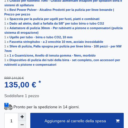
1 x
Grasso per rubinetti 70ml - Grasso alimentare insapore per spillatori birra e
sistemi di spillatura
5 x
Bevi Power Pulver - Alcalino Prodotti per la pulizia per linee bevande |
Prezzo per pezzo
1 x
Spazzola per la pulizia per ugelli per fusti, piatti e combinati
1 x
Dado ad alette, dadi a farfalla da 5/8" per tubo birra o tubo CO2
1 x
Adattatore di pulizia 30mm - Per rubinetti a pistone e compensatori (pulizia
sistema di erogazione)
1 x
Ugello per tubo - birra o tubo CO2, 10 mm
1 x
Fascetta stringitubo - a 2 orecchie 10 mm, acciaio inossidabile
1 x
Sfere di pulizia, Palla spugna per pulizia per linee birra - 100 pezzi - per NW
7mm
1 x
1 x Guarnizione, Anello di tenuta gomma - Nero, morbido
1 x
Dispositivo di pulizia dei tubi della birra - set completo, con accessori per
rubinetti a pistone e compensatori
RRP 144,00 €
*
135,00 €
Soddisfare
1
pezzo
Pronto per la spedizione in 14 giorni.
Aggiungere al carrello della spesa