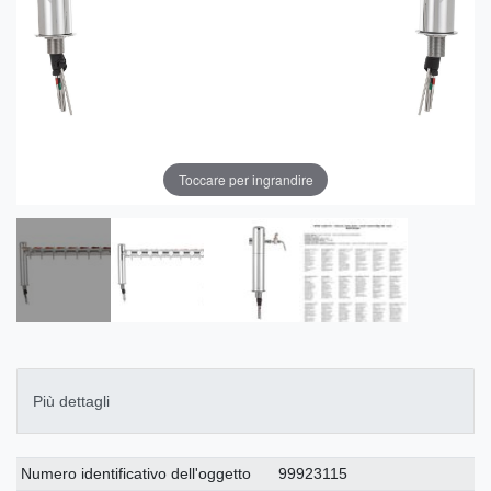
Toccare per ingrandire
Più dettagli
Ceres::Template.singleItemTechnicalDataAttribute
Ceres::Template.singleItemTechnicalDataValue
Numero identificativo dell'oggetto
99923115