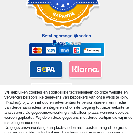
Betalingsmogelijkheden
Wij gebruiken cookies en soortgelijke technologieën op onze website en
verwerken persoonlijke gegevens van bezoekers van onze website (bijv.
IP-adres), bijv. om inhoud en advertenties te personaliseren, om media
van derde aanbieders te integreren of om de toegang tot onze website te
analyseren. De gegevensverwerking vindt alleen plaats wanneer cookies
worden geplaatst. Wij delen deze gegevens met derde partijen die wij in de
instellingen noemen.
© Copyright 2026 | Alle rechten voorbehouden. - All rights
De gegevensverwerking kan plaatsvinden met toestemming of op grond
reserved. Prices incl. VAT. 19% VAT Basic prices see article detail
van een gerechtvaardigd belang. Toestemming kan worden gegeven of