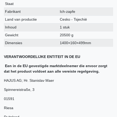
kenmerk
Staat
Fabrikant
Ich-zapfe
Land van productie
Cesko - Tsjechië
Inhoud
1 stuk
Gewicht
20500 g
Dimensies
1400×160×499mm
VERANTWOORDELIJKE ENTITEIT IN DE EU
Een in de EU gevestigde marktdeelnemer die ervoor zorgt
dat het product voldoet aan alle vereiste regelgeving.
HAJUS AG; Hr. Stanislav Maer
Spinnereistraße
,
3
01591
Riesa
Duitsland