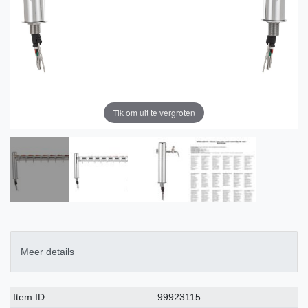
Tik om uit te vergroten
Meer details
Technisch
Waarde
Item ID
99923115