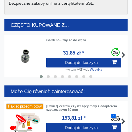
Bezpieczne zakupy online z certyfikatem SSL.
CZĘSTO KUPOWANE Z...
Gardena - złącze do węża
31,85 zł *
Dodaj do koszyka
*
w tym VAT
wyl.
Wysylka
Może Cię również zainteresować:
Pakiet przedmiotow
[Pakiet] Zestaw czyszczący mały z adapterem
czyszczącym 30 mm
153,81 zł *
Dodaj do koszyka