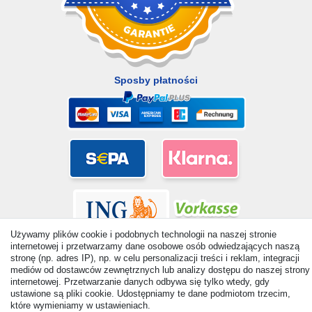
Sposby płatności
Używamy plików cookie i podobnych technologii na naszej stronie
internetowej i przetwarzamy dane osobowe osób odwiedzających naszą
stronę (np. adres IP), np. w celu personalizacji treści i reklam, integracji
mediów od dostawców zewnętrznych lub analizy dostępu do naszej strony
internetowej. Przetwarzanie danych odbywa się tylko wtedy, gdy
© Copyright 2026 | Wszelkie prawa zastrzezone. - All rights
ustawione są pliki cookie. Udostępniamy te dane podmiotom trzecim,
które wymieniamy w ustawieniach.
reserved. Prices incl. VAT. 19% VAT Basic prices see article detail