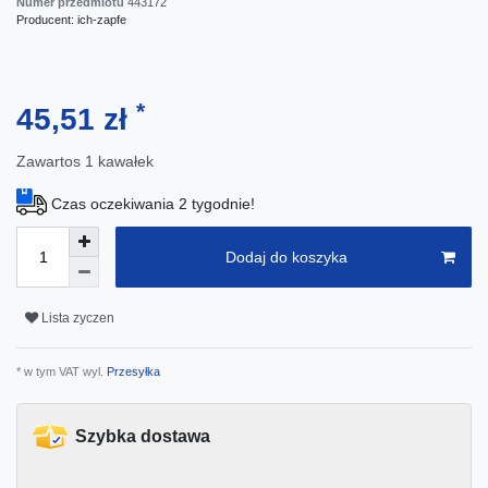
Numer przedmiotu
443172
Producent:
ich-zapfe
*
45,51 zł
Zawartos
1
kawałek
Czas oczekiwania 2 tygodnie!
Dodaj do koszyka
Lista zyczen
* w tym VAT wyl.
Przesyłka
Szybka dostawa