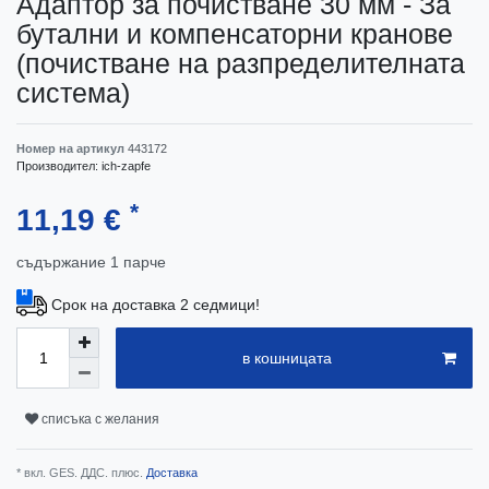
Адаптор за почистване 30 мм - За
бутални и компенсаторни кранове
(почистване на разпределителната
система)
Номер на артикул
443172
Производител:
ich-zapfe
*
11,19 €
съдържание
1
парче
Срок на доставка 2 седмици!
в кошницата
списъка с желания
* вкл. GES. ДДС. плюс.
Доставка