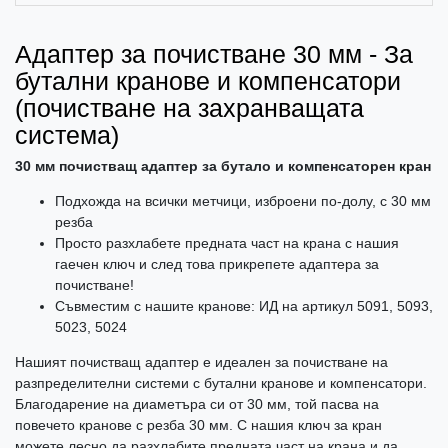
Адаптер за почистване 30 мм - За
бутални кранове и компенсатори
(почистване на захранващата
система)
30 мм почистващ адаптер за бутало и компенсаторен кран
Подхожда на всички метчици, изброени по-долу, с 30 мм
резба
Просто разхлабете предната част на крана с нашия
гаечен ключ и след това прикрепете адаптера за
почистване!
Съвместим с нашите кранове: ИД на артикул 5091, 5093,
5023, 5024
Нашият почистващ адаптер е идеален за почистване на
разпределителни системи с бутални кранове и компенсатори.
Благодарение на диаметъра си от 30 мм, той пасва на
повечето кранове с резба 30 мм. С нашия ключ за кран
можете лесно да разхлабите предната част на крана и да