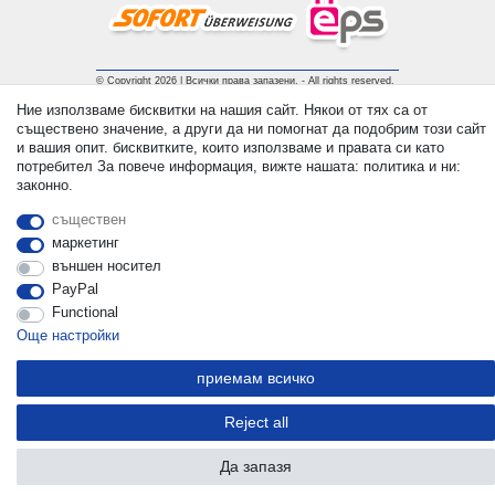
© Copyright 2026 | Всички права запазени. - All rights reserved.
Prices incl. VAT. 19% VAT Basic prices see article detail | *
Ние използваме бисквитки на нашия сайт. Някои от тях са от
Applies to deliveries to the UK!
съществено значение, а други да ни помогнат да подобрим този сайт
и вашия опит. бисквитките, които използваме и правата си като
потребител За повече информация, вижте нашата: политика и ни:
контакт
Withdraw from contract here
законно.
съществен
маркетинг
външен носител
PayPal
Functional
Още настройки
приемам всичко
Reject all
Да запазя