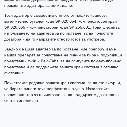
прикрепите адаптера за почистване.
Този адаптер е съвместим с много от нашите кранове,
включително бутален кран SK 020.054, компенсаторен кран
SK 020.055 и компенсаторен кран SK 255.001. Това улеснява
използването на адаптера за почистване, за да почистите
дозатора и да го направите отново готов за употреба.
Заедно с нашия адаптер за почистване, ние препоръчваме
нашия препарат за почистване на линии за бира и подходящи
почистващи гъби и Bevi-Tabs, за да осигурите по-задълбочено
почистване и да поддържате вашата кран система в отлично
състояние.
Почиствайте редовно вашата кран система, за да сте сигурни,
че бирата винаги тече перфектно и вкусно. Използвайте
нашия адаптер за почистване, за да поддържате дозатора си
чист и хигиеничен.