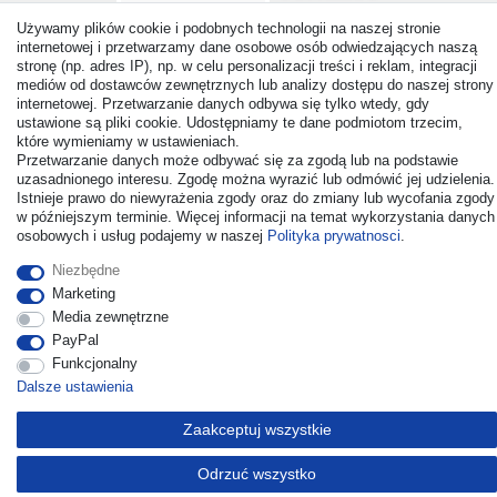
Używamy plików cookie i podobnych technologii na naszej stronie
internetowej i przetwarzamy dane osobowe osób odwiedzających naszą
stronę (np. adres IP), np. w celu personalizacji treści i reklam, integracji
mediów od dostawców zewnętrznych lub analizy dostępu do naszej strony
internetowej. Przetwarzanie danych odbywa się tylko wtedy, gdy
© Copyright 2026 | Wszelkie prawa zastrzezone. - All rights
ustawione są pliki cookie. Udostępniamy te dane podmiotom trzecim,
reserved. Prices incl. VAT. 19% VAT Basic prices see article detail
które wymieniamy w ustawieniach.
| * Applies to deliveries to the UK!
Przetwarzanie danych może odbywać się za zgodą lub na podstawie
uzasadnionego interesu. Zgodę można wyrazić lub odmówić jej udzielenia.
Istnieje prawo do niewyrażenia zgody oraz do zmiany lub wycofania zgody
Kontakt
Odstąp od umowy tutaj
w późniejszym terminie. Więcej informacji na temat wykorzystania danych
osobowych i usług podajemy w naszej
Polityka prywatnosci
.
Niezbędne
Marketing
Media zewnętrzne
PayPal
Funkcjonalny
Dalsze ustawienia
Zaakceptuj wszystkie
Odrzuć wszystko