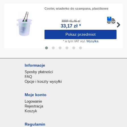
Cooler, wiaderko do szampana, plastikowe
RRP 41,46 zł
33,17 zł *
Pokaz przedmiot
*
w tym VAT
wyl.
Wysylka
Informacje
Sposby płatności
FAQ
Opcje i koszty wysyłki
Moje konto
Logowanie
Rejestracja
Koszyk
Regulamin