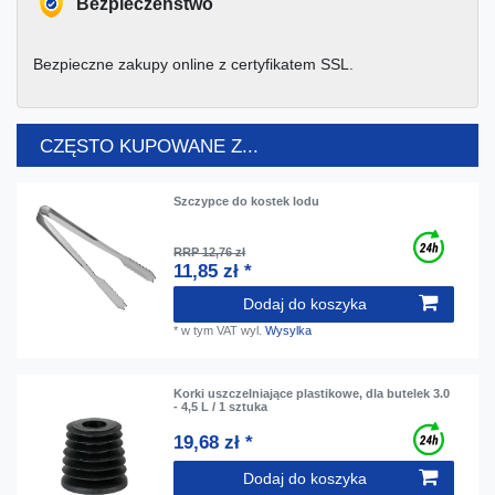
Bezpieczeństwo
Bezpieczne zakupy online z certyfikatem SSL.
CZĘSTO KUPOWANE Z...
Szczypce do kostek lodu
RRP 12,76 zł
11,85 zł *
Dodaj do koszyka
*
w tym VAT
wyl.
Wysylka
Korki uszczelniające plastikowe, dla butelek 3.0
- 4,5 L / 1 sztuka
19,68 zł *
Dodaj do koszyka