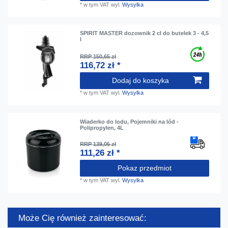
*
w tym VAT
wyl.
Wysylka
SPIRIT MASTER dozownik 2 cl do butelek 3 - 4,5
l
RRP 150,65 zł
116,72 zł *
Dodaj do koszyka
*
w tym VAT
wyl.
Wysylka
Wiaderko do lodu, Pojemniki na lód -
Polipropylen, 4L
RRP 139,05 zł
111,26 zł *
Pokaz przedmiot
*
w tym VAT
wyl.
Wysylka
Może Cię również zainteresować: