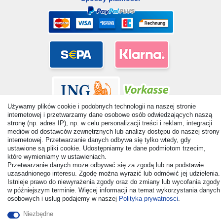
Używamy plików cookie i podobnych technologii na naszej stronie
internetowej i przetwarzamy dane osobowe osób odwiedzających naszą
stronę (np. adres IP), np. w celu personalizacji treści i reklam, integracji
mediów od dostawców zewnętrznych lub analizy dostępu do naszej strony
internetowej. Przetwarzanie danych odbywa się tylko wtedy, gdy
ustawione są pliki cookie. Udostępniamy te dane podmiotom trzecim,
© Copyright 2026 | Wszelkie prawa zastrzezone. - All rights
które wymieniamy w ustawieniach.
reserved. Prices incl. VAT. 19% VAT Basic prices see article detail
Przetwarzanie danych może odbywać się za zgodą lub na podstawie
| * Applies to deliveries to the UK!
uzasadnionego interesu. Zgodę można wyrazić lub odmówić jej udzielenia.
Istnieje prawo do niewyrażenia zgody oraz do zmiany lub wycofania zgody
w późniejszym terminie. Więcej informacji na temat wykorzystania danych
Kontakt
Odstąp od umowy tutaj
osobowych i usług podajemy w naszej
Polityka prywatnosci
.
Niezbędne