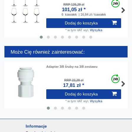
RRP 126,29 zł
101,05 zł *
6
kawałek
| 16,84 zł / kawałek
Dodaj do koszyka
*
w tym VAT
wyl.
Wysylka
Może Cię również zainteresować:
Adapter 3/8 śruby na 3/8 zestawu
RRP 22,28 zł
17,81 zł *
Dodaj do koszyka
*
w tym VAT
wyl.
Wysylka
Informacje