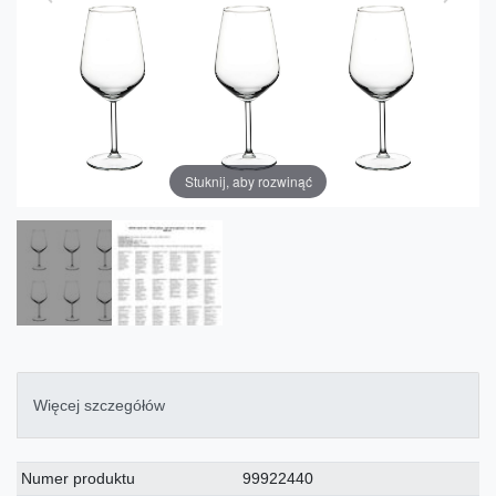
Stuknij, aby rozwinąć
Więcej szczegółów
Charakterystyka
Wartość
Numer produktu
99922440