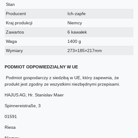
techniczna
Stan
Producent
Ich-zapfe
Kraj produkcji
Niemcy
Zawartos
6 kawałek
Waga
1400 g
Wymiary
273×185×217mm
PODMIOT ODPOWIEDZIALNY W UE
Podmiot gospodarczy z siedzibą w UE, który zapewnia, że
produkt jest zgodny ze wszystkimi niezbędnymi przepisami.
HAJUS AG; Hr. Stanislav Maer
Spinnereistraße
,
3
01591
Riesa
Niemcy