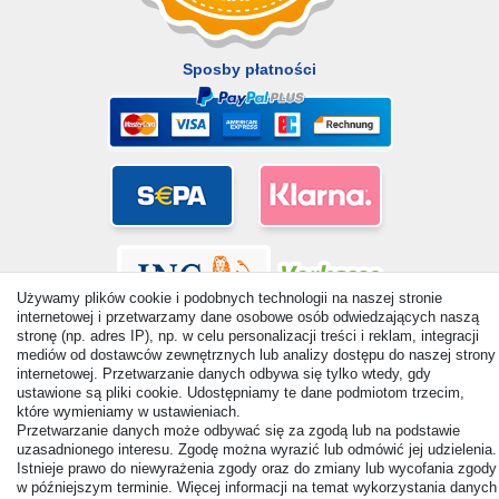
Sposby płatności
Używamy plików cookie i podobnych technologii na naszej stronie
internetowej i przetwarzamy dane osobowe osób odwiedzających naszą
stronę (np. adres IP), np. w celu personalizacji treści i reklam, integracji
mediów od dostawców zewnętrznych lub analizy dostępu do naszej strony
internetowej. Przetwarzanie danych odbywa się tylko wtedy, gdy
ustawione są pliki cookie. Udostępniamy te dane podmiotom trzecim,
© Copyright 2026 | Wszelkie prawa zastrzezone. - All rights
które wymieniamy w ustawieniach.
reserved. Prices incl. VAT. 19% VAT Basic prices see article detail
Przetwarzanie danych może odbywać się za zgodą lub na podstawie
uzasadnionego interesu. Zgodę można wyrazić lub odmówić jej udzielenia.
| * Applies to deliveries to the UK!
Istnieje prawo do niewyrażenia zgody oraz do zmiany lub wycofania zgody
w późniejszym terminie. Więcej informacji na temat wykorzystania danych