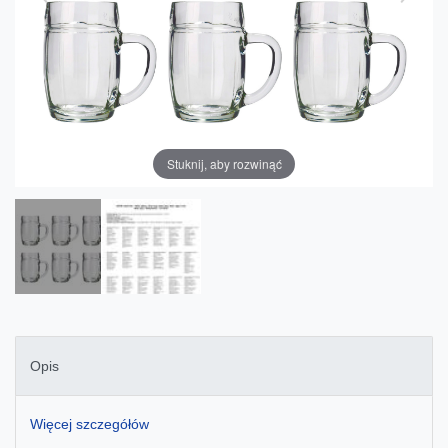
Stuknij, aby rozwinąć
Opis
Więcej szczegółów