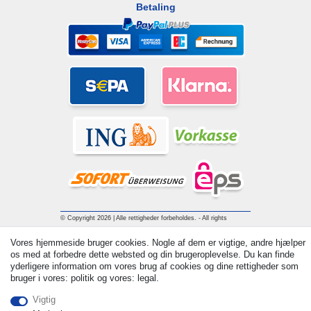
Betaling
© Copyright 2026 | Alle rettigheder forbeholdes. - All rights
reserved. Prices incl. VAT. 19% VAT Basic prices see article detail
Vores hjemmeside bruger cookies. Nogle af dem er vigtige, andre hjælper
| * Applies to deliveries to the UK!
os med at forbedre dette websted og din brugeroplevelse. Du kan finde
yderligere information om vores brug af cookies og dine rettigheder som
bruger i vores: politik og vores: legal.
Kontakt
Withdraw from contract here
Vigtig