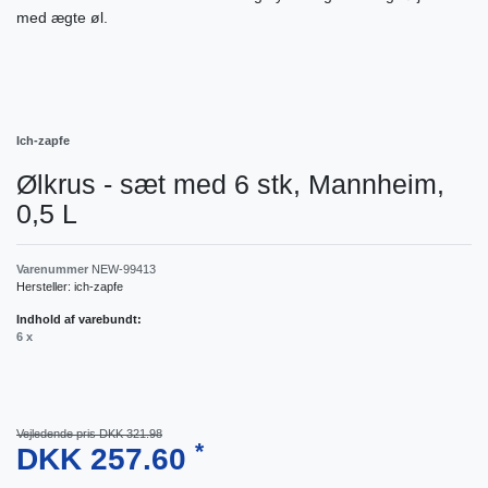
med ægte øl.
Ich-zapfe
Ølkrus - sæt med 6 stk, Mannheim,
0,5 L
Varenummer
NEW-99413
Hersteller:
ich-zapfe
Indhold af varebundt:
6 x
Vejledende pris DKK 321.98
*
DKK 257.60