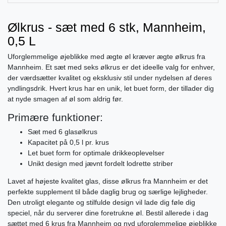
Ølkrus - sæt med 6 stk, Mannheim,
0,5 L
Uforglemmelige øjeblikke med ægte øl kræver ægte ølkrus fra
Mannheim. Et sæt med seks ølkrus er det ideelle valg for enhver,
der værdsætter kvalitet og eksklusiv stil under nydelsen af deres
yndlingsdrik. Hvert krus har en unik, let buet form, der tillader dig
at nyde smagen af øl som aldrig før.
Primære funktioner:
Sæt med 6 glasølkrus
Kapacitet på 0,5 l pr. krus
Let buet form for optimale drikkeoplevelser
Unikt design med jævnt fordelt lodrette striber
Lavet af højeste kvalitet glas, disse ølkrus fra Mannheim er det
perfekte supplement til både daglig brug og særlige lejligheder.
Den utroligt elegante og stilfulde design vil lade dig føle dig
speciel, når du serverer dine foretrukne øl. Bestil allerede i dag
sættet med 6 krus fra Mannheim og nyd uforglemmelige øjeblikke