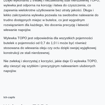
Dzięki wykonaniu z trwałej i niezawodnej stali nierdzewnej TOPO,
wylewka jest odporna na korozję i łatwa do czyszczenia, co
zapewnia wielokrotne użytkowanie bez utraty jakości. Długa i
lekko zakrzywiona wylewka pozwala na swobodne nalewanie do
trudno dostępnych miejsc w butelce, co jest wygodnym
rozwiązaniem dla każdego, kto docenia precyzję i łatwość
wlewanie napojów.
Wylewka TOPO jest odpowiednia dla wszystkich pojemności
butelek o pojemności od 0,7 do 1,0 l i może być również
stosowana do wlewania oleju czy octu dzięki swojej wyjątkowej
konstrukcji ze stali nierdzewnej.
Nie zwlekaj i skorzystaj z korzyści, jakie daje Ci wylewka TOPO,
aby cieszyć się szybkim i precyzyjnym nalewaniem ulubionych
napojów.
Ich-zapfe