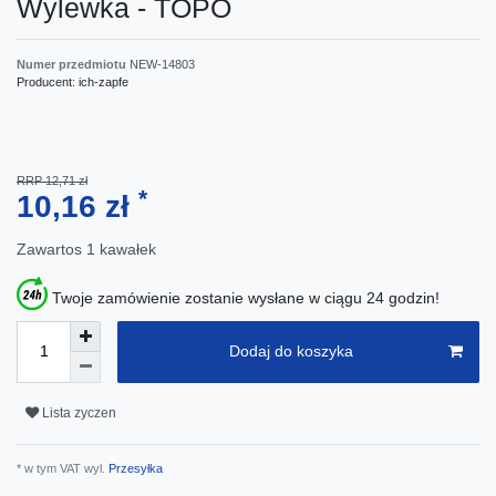
Wylewka - TOPO
Numer przedmiotu
NEW-14803
Producent:
ich-zapfe
RRP 12,71 zł
*
10,16 zł
Zawartos
1
kawałek
Twoje zamówienie zostanie wysłane w ciągu 24 godzin!
Dodaj do koszyka
Lista zyczen
* w tym VAT wyl.
Przesyłka