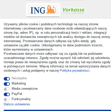
Używamy plików cookie i podobnych technologii na naszej stronie
internetowej i przetwarzamy dane osobowe osób odwiedzających naszą
stronę (np. adres IP), np. w celu personalizacji treści i reklam, integracji
mediów od dostawców zewnętrznych lub analizy dostępu do naszej strony
© Copyright 2026 | Wszelkie prawa zastrzezone. - All rights
internetowej. Przetwarzanie danych odbywa się tylko wtedy, gdy
reserved. Prices incl. VAT. 19% VAT Basic prices see article detail
ustawione są pliki cookie. Udostępniamy te dane podmiotom trzecim,
| * Applies to deliveries to the UK!
które wymieniamy w ustawieniach.
Przetwarzanie danych może odbywać się za zgodą lub na podstawie
uzasadnionego interesu. Zgodę można wyrazić lub odmówić jej udzielenia.
Kontakt
Odstąp od umowy tutaj
Istnieje prawo do niewyrażenia zgody oraz do zmiany lub wycofania zgody
w późniejszym terminie. Więcej informacji na temat wykorzystania danych
osobowych i usług podajemy w naszej
Polityka prywatnosci
.
Niezbędne
Marketing
Media zewnętrzne
PayPal
Funkcjonalny
Dalsze ustawienia