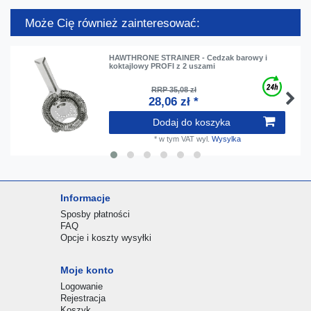
Może Cię również zainteresować:
HAWTHRONE STRAINER - Cedzak barowy i
koktajlowy PROFI z 2 uszami
RRP 35,08 zł
28,06 zł *
Dodaj do koszyka
*
w tym VAT
wyl.
Wysylka
Informacje
Sposby płatności
FAQ
Opcje i koszty wysyłki
Moje konto
Logowanie
Rejestracja
Koszyk