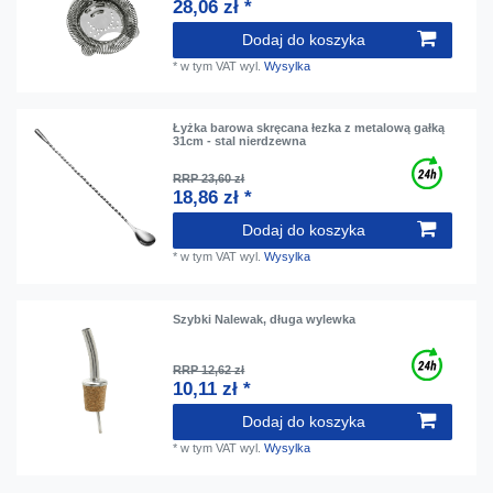
28,06 zł *
Dodaj do koszyka
*
w tym VAT
wyl.
Wysylka
Łyżka barowa skręcana łezka z metalową gałką
31cm - stal nierdzewna
RRP 23,60 zł
18,86 zł *
Dodaj do koszyka
*
w tym VAT
wyl.
Wysylka
Szybki Nalewak, długa wylewka
RRP 12,62 zł
10,11 zł *
Dodaj do koszyka
*
w tym VAT
wyl.
Wysylka