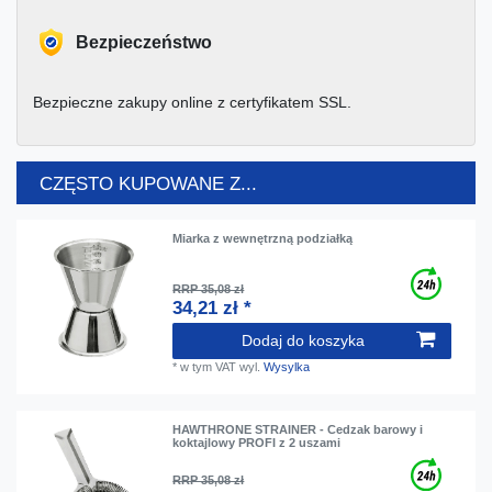
Bezpieczeństwo
Bezpieczne zakupy online z certyfikatem SSL.
CZĘSTO KUPOWANE Z...
Miarka z wewnętrzną podziałką
RRP 35,08 zł
34,21 zł *
Dodaj do koszyka
*
w tym VAT
wyl.
Wysylka
HAWTHRONE STRAINER - Cedzak barowy i
koktajlowy PROFI z 2 uszami
RRP 35,08 zł