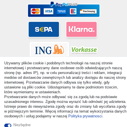
Używamy plików cookie i podobnych technologii na naszej stronie
internetowej i przetwarzamy dane osobowe osób odwiedzających naszą
stronę (np. adres IP), np. w celu personalizacji treści i reklam, integracji
mediów od dostawców zewnętrznych lub analizy dostępu do naszej strony
internetowej. Przetwarzanie danych odbywa się tylko wtedy, gdy
© Copyright 2026 | Wszelkie prawa zastrzezone. - All rights
ustawione są pliki cookie. Udostępniamy te dane podmiotom trzecim,
reserved. Prices incl. VAT. 19% VAT Basic prices see article detail
które wymieniamy w ustawieniach.
| * Applies to deliveries to the UK!
Przetwarzanie danych może odbywać się za zgodą lub na podstawie
uzasadnionego interesu. Zgodę można wyrazić lub odmówić jej udzielenia.
Istnieje prawo do niewyrażenia zgody oraz do zmiany lub wycofania zgody
Kontakt
Odstąp od umowy tutaj
w późniejszym terminie. Więcej informacji na temat wykorzystania danych
osobowych i usług podajemy w naszej
Polityka prywatnosci
.
Niezbędne