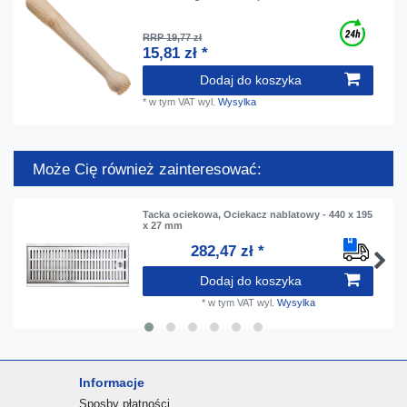
RRP 19,77 zł
15,81 zł *
Dodaj do koszyka
*
w tym VAT
wyl.
Wysylka
Może Cię również zainteresować:
Tacka ociekowa, Ociekacz nablatowy - 440 x 195
x 27 mm
282,47 zł *
Dodaj do koszyka
*
w tym VAT
wyl.
Wysylka
Informacje
Sposby płatności