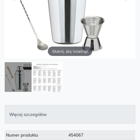
Stuknij, aby rozwinąć
Więcej szczegółów
Charakterystyka
Wartość
Numer produktu
454067