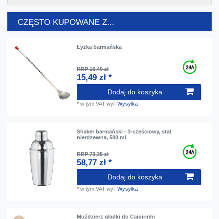
CZĘSTO KUPOWANE Z...
Łyżka barmańska
RRP 16,40 zł
15,49 zł *
Dodaj do koszyka
*
w tym VAT
wyl.
Wysylka
Shaker barmański - 3-częściowy, stal
nierdzewna, 500 ml
RRP 73,35 zł
58,77 zł *
Dodaj do koszyka
*
w tym VAT
wyl.
Wysylka
Moździerz gładki do Caipirinhi