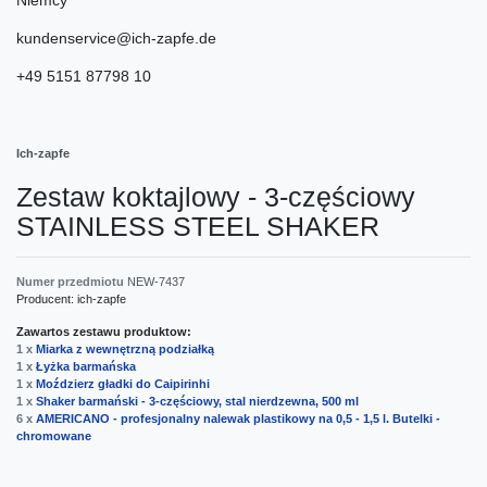
kundenservice@ich-zapfe.de
+49 5151 87798 10
Ich-zapfe
Zestaw koktajlowy - 3-częściowy
STAINLESS STEEL SHAKER
Numer przedmiotu
NEW-7437
Producent:
ich-zapfe
Zawartos zestawu produktow:
1 x
Miarka z wewnętrzną podziałką
1 x
Łyżka barmańska
1 x
Moździerz gładki do Caipirinhi
1 x
Shaker barmański - 3-częściowy, stal nierdzewna, 500 ml
6 x
AMERICANO - profesjonalny nalewak plastikowy na 0,5 - 1,5 l. Butelki -
chromowane