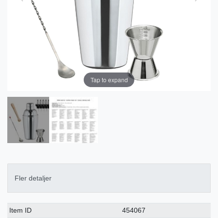
Tap to expand
Fler detaljer
Ceres::Template.singleItemTechnicalDataAttribute
Ceres::Template.singleItemTechnicalDataValue
Item ID
454067