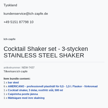
Tyskland
kundenservice@ich-zapfe.de
+49 5151 87798 10
Ich-zapfe
Cocktail Shaker set - 3-stycken
STAINLESS STEEL SHAKER
artikelnummer:
NEW-7437
Tillverkare:
ich-zapfe
Item bundle content:
1 x
bar sked
6 x
AMERICANO - professionell plasthäll för 0,5 - 1,5 l. Flaskor - förkromad
1 x
Cocktail shaker, 3 delar, rostfritt stål, 500 ml
1 x
Caipirinha pestle jämna
1 x
Mätbägare med inre skalning