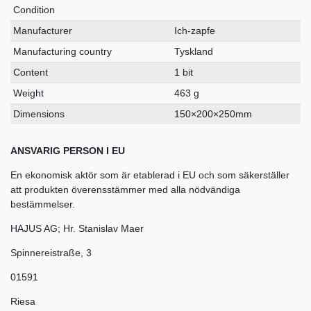
Condition
Manufacturer
Ich-zapfe
Manufacturing country
Tyskland
Content
1 bit
Weight
463 g
Dimensions
150×200×250mm
ANSVARIG PERSON I EU
En ekonomisk aktör som är etablerad i EU och som säkerställer
att produkten överensstämmer med alla nödvändiga
bestämmelser.
HAJUS AG; Hr. Stanislav Maer
Spinnereistraße
,
3
01591
Riesa