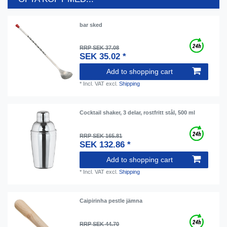
bar sked
RRP SEK 37.08
SEK 35.02 *
Add to shopping cart
*
Incl. VAT
excl.
Shipping
Cocktail shaker, 3 delar, rostfritt stål, 500 ml
RRP SEK 165.81
SEK 132.86 *
Add to shopping cart
*
Incl. VAT
excl.
Shipping
Caipirinha pestle jämna
RRP SEK 44.70