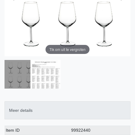
Tik om uit te vergroten
Meer details
Technisch
Waarde
Item ID
99922440