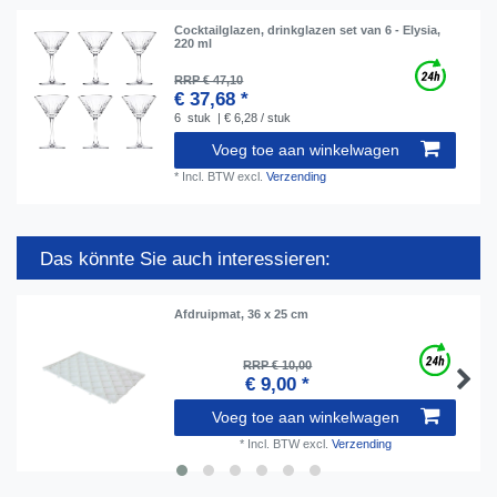
Cocktailglazen, drinkglazen set van 6 - Elysia,
220 ml
RRP € 47,10
€ 37,68 *
6
stuk
| € 6,28 / stuk
Voeg toe aan winkelwagen
*
Incl. BTW
excl.
Verzending
Das könnte Sie auch interessieren:
Afdruipmat, 36 x 25 cm
RRP € 10,00
€ 9,00 *
Voeg toe aan winkelwagen
*
Incl. BTW
excl.
Verzending