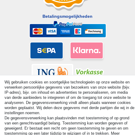
Betalingsmogelijkheden
Wij gebruiken cookies en soortgelijke technologieën op onze website en
verwerken persoonlijke gegevens van bezoekers van onze website (bijv.
IP-adres), bijv. om inhoud en advertenties te personaliseren, om media
van derde aanbieders te integreren of om de toegang tot onze website te
analyseren. De gegevensverwerking vindt alleen plaats wanneer cookies
worden geplaatst. Wij delen deze gegevens met derde partijen die wij in de
© Copyright 2026 | Alle rechten voorbehouden. - All rights
instellingen noemen.
reserved. Prices incl. VAT. 19% VAT Basic prices see article detail
De gegevensverwerking kan plaatsvinden met toestemming of op grond
| * Applies to deliveries to the UK!
van een gerechtvaardigd belang. Toestemming kan worden gegeven of
geweigerd. Er bestaat een recht om geen toestemming te geven en om
toestemming op een later tijdstip te wijzigen of in te trekken. Meer
Contact
Herroepingsrecht uitoefenen