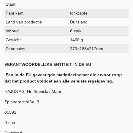
kenmerk
Staat
Fabrikant
Ich-zapfe
Land van productie
Duitsland
Inhoud
6 stuk
Gewicht
1400 g
Dimensies
273×185×217mm
VERANTWOORDELIJKE ENTITEIT IN DE EU
Een in de EU gevestigde marktdeelnemer die ervoor zorgt
dat het product voldoet aan alle vereiste regelgeving.
HAJUS AG; Hr. Stanislav Maer
Spinnereistraße
,
3
01591
Riesa
Duitsland