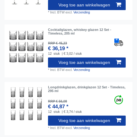
Voeg toe aan winkelwagen
*
Incl. BTW
excl.
Verzending
Cocktailglazen, whiskey glazen 12 Set -
Timeless, 205 ml
RRP € 45,23
€ 36,19 *
12
stuk
| € 3,02 / stuk
Voeg toe aan winkelwagen
*
Incl. BTW
excl.
Verzending
Longdrinkglazen, drinkglazen 12 Set - Timeless,
295 ml
RRP € 56,08
€ 44,87 *
12
stuk
| € 3,74 / stuk
Voeg toe aan winkelwagen
*
Incl. BTW
excl.
Verzending