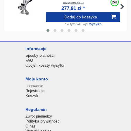
RRP 323,47 zł
277,91 zł *
Dodaj do koszyka
*
w tym VAT
wyl.
Wysylka
Informacje
Sposby płatności
FAQ
Opcje i koszty wysyłki
Moje konto
Logowanie
Rejestracja
Koszyk
Regulamin
Zwrot pieniędzy
Polityka prywatności
O nas