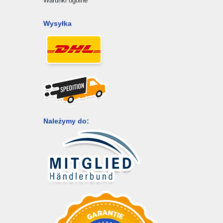
Warunki ogólne
Wysyłka
Należymy do: