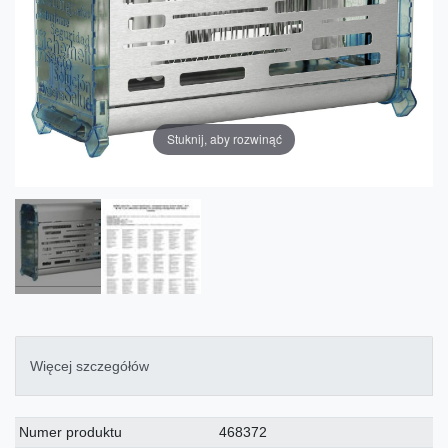
Stuknij, aby rozwinąć
Więcej szczegółów
Charakterystyka
Wartość
Numer produktu
468372