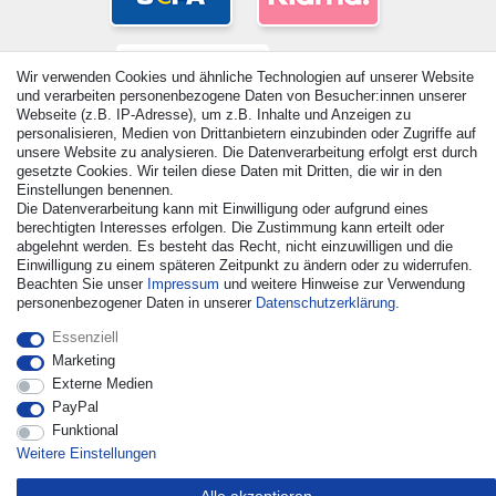
Wir verwenden Cookies und ähnliche Technologien auf unserer Website
und verarbeiten personenbezogene Daten von Besucher:innen unserer
Webseite (z.B. IP-Adresse), um z.B. Inhalte und Anzeigen zu
personalisieren, Medien von Drittanbietern einzubinden oder Zugriffe auf
unsere Website zu analysieren. Die Datenverarbeitung erfolgt erst durch
gesetzte Cookies. Wir teilen diese Daten mit Dritten, die wir in den
Einstellungen benennen.
© Copyright 2026 | Alle Rechte vorbehalten. - Alle Rechte
Die Datenverarbeitung kann mit Einwilligung oder aufgrund eines
berechtigten Interesses erfolgen. Die Zustimmung kann erteilt oder
vorbehalten. Preisangaben inkl. gesetzl. 19% MwSt. |
abgelehnt werden. Es besteht das Recht, nicht einzuwilligen und die
Grundpreise siehe Artikeldetail | *Gilt für Lieferungen nach
Einwilligung zu einem späteren Zeitpunkt zu ändern oder zu widerrufen.
Deutschland!
Beachten Sie unser
Impressum
und weitere Hinweise zur Verwendung
personenbezogener Daten in unserer
Daten­schutz­erklärung
.
Kontakt
Vertrag widerrufen
Essenziell
Marketing
Externe Medien
PayPal
Funktional
Weitere Einstellungen