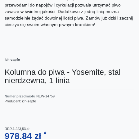
przewodami do napojów i cyrkulacji pozwala utrzymać piwo
zawsze w świetnej jakości. Dodatkowo z jedną linią można
samodzielnie żądać dowolnej ilości piwa. Zamów już dziś i zacznij
cieszyć się swoim własnym piwnym kranikiem!
Ich-zapfe
Kolumna do piwa - Yosemite, stal
nierdzewna, 1 linia
Numer przedmiotu
NEW-14759
Producent:
ich-zapfe
RRP 1 223,53 zł
*
978,84 zł