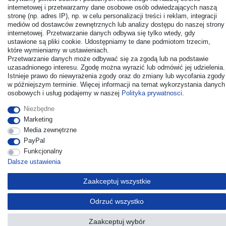
internetowej i przetwarzamy dane osobowe osób odwiedzających naszą
stronę (np. adres IP), np. w celu personalizacji treści i reklam, integracji
mediów od dostawców zewnętrznych lub analizy dostępu do naszej strony
internetowej. Przetwarzanie danych odbywa się tylko wtedy, gdy
ustawione są pliki cookie. Udostępniamy te dane podmiotom trzecim,
© Copyright 2026 | Wszelkie prawa zastrzezone. - All rights
które wymieniamy w ustawieniach.
reserved. Prices incl. VAT. 19% VAT Basic prices see article detail
Przetwarzanie danych może odbywać się za zgodą lub na podstawie
| * Applies to deliveries to the UK!
uzasadnionego interesu. Zgodę można wyrazić lub odmówić jej udzielenia.
Istnieje prawo do niewyrażenia zgody oraz do zmiany lub wycofania zgody
w późniejszym terminie. Więcej informacji na temat wykorzystania danych
Kontakt
Odstąp od umowy tutaj
osobowych i usług podajemy w naszej
Polityka prywatnosci
.
Niezbędne
Marketing
Media zewnętrzne
PayPal
Funkcjonalny
Dalsze ustawienia
Zaakceptuj wszystkie
Odrzuć wszystko
Zaakceptuj wybór