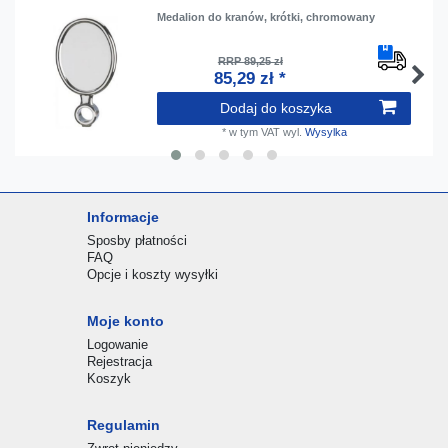
Medalion do kranów, krótki, chromowany
RRP 89,25 zł
85,29 zł *
Dodaj do koszyka
*
w tym VAT
wyl.
Wysylka
Informacje
Sposby płatności
FAQ
Opcje i koszty wysyłki
Moje konto
Logowanie
Rejestracja
Koszyk
Regulamin