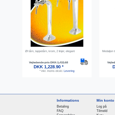
Øl tårn, tappetårn, krom, 2 linjer, elegant
Medaljon t
Vejledende pris DKK 1,432.68
Vejle
DKK 1,228.90 *
D
*
inkl. moms
ekskl.
Levering
Informations
Min konto
Betaling
Log på
FAQ
Tilmeld