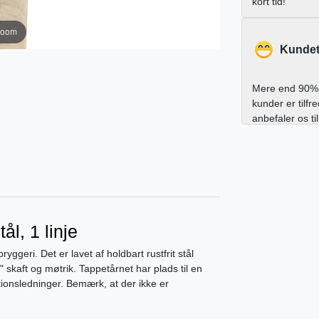
kort tid!
zoom
Kundet
Mere end 90% 
kunder er tilfr
anbefaler os ti
ål, 1 linje
yggeri. Det er lavet af holdbart rustfrit stål
 skaft og møtrik. Tappetårnet har plads til en
lationsledninger. Bemærk, at der ikke er