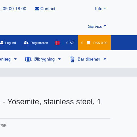
: 09:00-18:00
Contact
Info
Service
Log ind
Registreren
0
0
DKK 0.00
anlæg
Ølbrygning
Bar tilbehør
 - Yosemite, stainless steel, 1
759