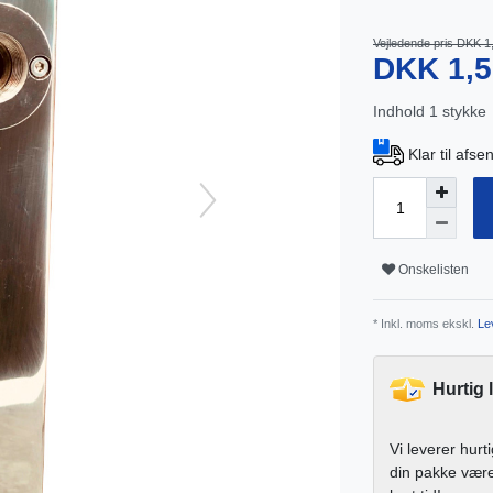
Vejledende pris DKK 1
DKK 1,5
Indhold
1
stykke
Klar til afs
Onskelisten
* Inkl. moms ekskl.
Lev
Hurtig 
Vi leverer hurt
din pakke vær