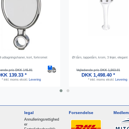
il udtagningshaner, kort, forkromet
Øl tårn, tappetårn, krom, 3 linjer, elegant
dende pris DKK 145.81
Vejledende pris DKK 1,563.01
KK 139.33 *
DKK 1,498.40 *
*
inkl. moms
ekskl.
Levering
*
inkl. moms
ekskl.
Levering
legal
Forsendelse
Medlem 
Annulleringsrettighed
er