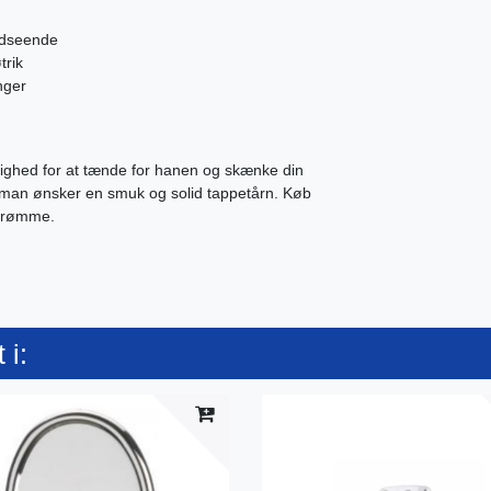
 udseende
trik
nger
lighed for at tænde for hanen og skænke din
r man ønsker en smuk og solid tappetårn. Køb
strømme.
 i: