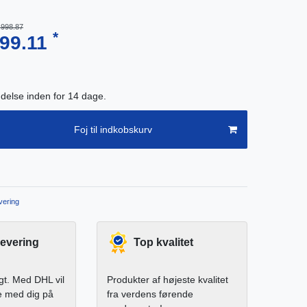
,998.87
*
99.11
endelse inden for 14 dage.
Foj til indkobskurv
ering
levering
Top kvalitet
igt. Med DHL vil
Produkter af højeste kvalitet
e med dig på
fra verdens førende