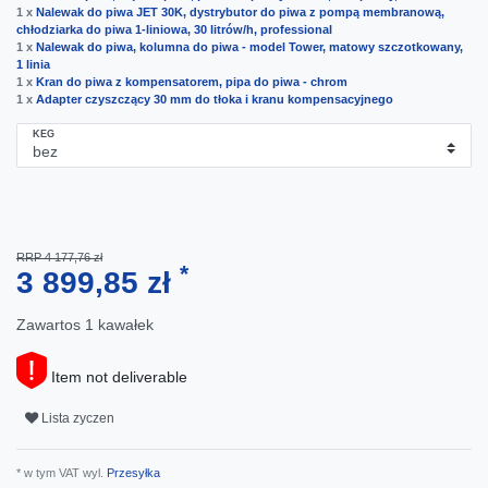
1 x
Nalewak do piwa JET 30K, dystrybutor do piwa z pompą membranową,
chłodziarka do piwa 1-liniowa, 30 litrów/h, professional
1 x
Nalewak do piwa, kolumna do piwa - model Tower, matowy szczotkowany,
1 linia
1 x
Kran do piwa z kompensatorem, pipa do piwa - chrom
1 x
Adapter czyszczący 30 mm do tłoka i kranu kompensacyjnego
KEG
RRP 4 177,76 zł
*
3 899,85 zł
Zawartos
1
kawałek
Item not deliverable
Lista zyczen
* w tym VAT wyl.
Przesyłka