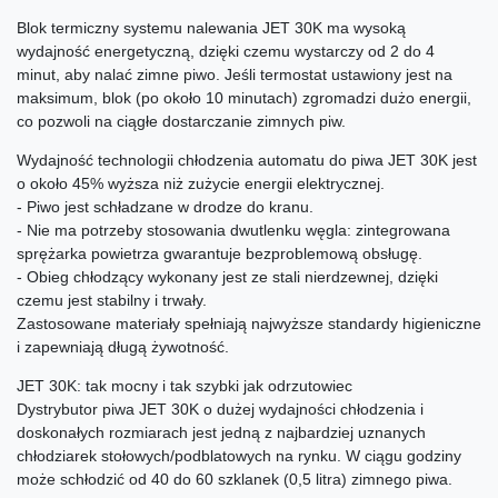
Blok termiczny systemu nalewania JET 30K ma wysoką
wydajność energetyczną, dzięki czemu wystarczy od 2 do 4
minut, aby nalać zimne piwo. Jeśli termostat ustawiony jest na
maksimum, blok (po około 10 minutach) zgromadzi dużo energii,
co pozwoli na ciągłe dostarczanie zimnych piw.
Wydajność technologii chłodzenia automatu do piwa JET 30K jest
o około 45% wyższa niż zużycie energii elektrycznej.
- Piwo jest schładzane w drodze do kranu.
- Nie ma potrzeby stosowania dwutlenku węgla: zintegrowana
sprężarka powietrza gwarantuje bezproblemową obsługę.
- Obieg chłodzący wykonany jest ze stali nierdzewnej, dzięki
czemu jest stabilny i trwały.
Zastosowane materiały spełniają najwyższe standardy higieniczne
i zapewniają długą żywotność.
JET 30K: tak mocny i tak szybki jak odrzutowiec
Dystrybutor piwa JET 30K o dużej wydajności chłodzenia i
doskonałych rozmiarach jest jedną z najbardziej uznanych
chłodziarek stołowych/podblatowych na rynku. W ciągu godziny
może schłodzić od 40 do 60 szklanek (0,5 litra) zimnego piwa.