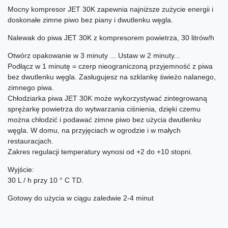
Mocny kompresor JET 30K zapewnia najniższe zużycie energii i
doskonałe zimne piwo bez piany i dwutlenku węgla.
Nalewak do piwa JET 30K z kompresorem powietrza, 30 litrów/h
Otwórz opakowanie w 3 minuty ... Ustaw w 2 minuty...
Podłącz w 1 minutę = czerp nieograniczoną przyjemność z piwa
bez dwutlenku węgla. Zasługujesz na szklankę świeżo nalanego,
zimnego piwa.
Chłodziarka piwa JET 30K może wykorzystywać zintegrowaną
sprężarkę powietrza do wytwarzania ciśnienia, dzięki czemu
można chłodzić i podawać zimne piwo bez użycia dwutlenku
węgla. W domu, na przyjęciach w ogrodzie i w małych
restauracjach.
Zakres regulacji temperatury wynosi od +2 do +10 stopni.
Wyjście:
30 L / h przy 10 ° C TD.
Gotowy do użycia w ciągu zaledwie 2-4 minut