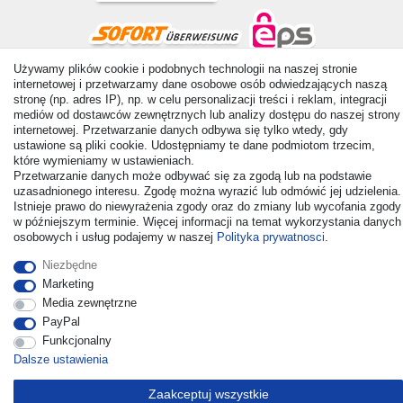
Używamy plików cookie i podobnych technologii na naszej stronie
internetowej i przetwarzamy dane osobowe osób odwiedzających naszą
© Copyright 2026 | Wszelkie prawa zastrzezone. - All rights
stronę (np. adres IP), np. w celu personalizacji treści i reklam, integracji
reserved. Prices incl. VAT. 19% VAT Basic prices see article detail
mediów od dostawców zewnętrznych lub analizy dostępu do naszej strony
| * Applies to deliveries to the UK!
internetowej. Przetwarzanie danych odbywa się tylko wtedy, gdy
ustawione są pliki cookie. Udostępniamy te dane podmiotom trzecim,
które wymieniamy w ustawieniach.
Kontakt
Odstąp od umowy tutaj
Przetwarzanie danych może odbywać się za zgodą lub na podstawie
uzasadnionego interesu. Zgodę można wyrazić lub odmówić jej udzielenia.
Istnieje prawo do niewyrażenia zgody oraz do zmiany lub wycofania zgody
w późniejszym terminie. Więcej informacji na temat wykorzystania danych
osobowych i usług podajemy w naszej
Polityka prywatnosci
.
Niezbędne
Marketing
Media zewnętrzne
PayPal
Funkcjonalny
Dalsze ustawienia
Zaakceptuj wszystkie