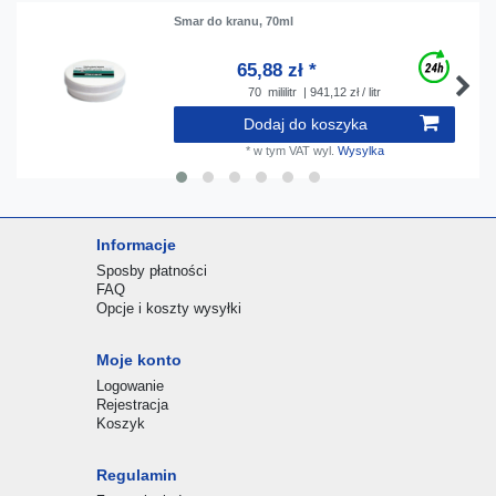
Smar do kranu, 70ml
65,88 zł *
70
mililitr
| 941,12 zł / litr
Dodaj do koszyka
*
w tym VAT
wyl.
Wysylka
Informacje
Sposby płatności
FAQ
Opcje i koszty wysyłki
Moje konto
Logowanie
Rejestracja
Koszyk
Regulamin