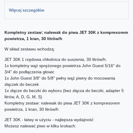
Więcej szczegółów
Kompletny zestaw: nalewak do piwa JET 30K z kompresorem
powietrza, 1 kran, 30 litrów/h
W skład zestawu wchodzą:
JET 30K 1 rzędowa chłodnica do suszenia, 30 litrów/h.
1x kompletny wąż sprężonego powietrza John Guest 5/16" do
3/4" do podłączenia głowic
1x John Guest 3/8" do 5/8" pełny wąż piwny do mocowania
złączek do beczek
1x złącze do beczki do wyboru (bez złącza do beczki, adapter 5
litrów, A, D, G, M, S)
Kompletny zestaw: nalewak do piwa JET 30K z kompresorem
powietrza, 1 kran, 30 litrów/h
JET 30K - łatwy w użyciu - najlepsza wydajność
Możesz nalewać piwo w kilku krokach: