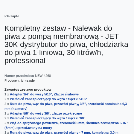
Ich-zapfe
Kompletny zestaw - Nalewak do
piwa z pompą membranową - JET
30K dystrybutor do piwa, chłodziarka
do piwa 1-liniowa, 30 litrów/h,
professional
Numer przedmiotu
NEW-4260
Producent:
ich-zapfe
Zawartos zestawu produktow:
1 x
Adapter 3/4" do węży 5/16", Złącze śrubowe
2 x
Pierścień zabezpieczający do węża / złączki 5/16"
2 x
Rura do piwa, wąż do piwa, przewód piwny, 3/8", szerokość nominalna 6,3
mm (na metry)
1 x
Adapter 5/8" do węży 3/8", złącze przykręcane
2 x
Pierścień zabezpieczający do węża / złączki 3/8"
2 x
Wąż do sprężonego powietrza, szerokość 6mm, średnica zewnętrzna 5/16 "
(8mm), sprzedawany na metry
1 x
Rura do piwa, wąż do piwa, przewód piwny - 7 mm, kompletny, 3.0 m